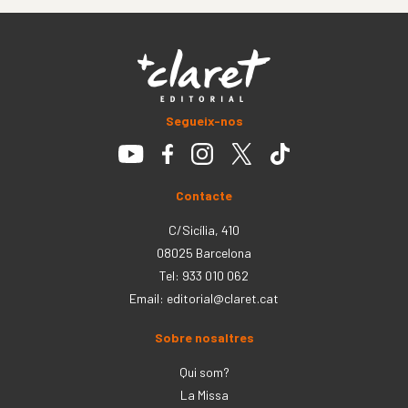
Segueix-nos
Contacte
C/Sicília, 410
08025 Barcelona
Tel: 933 010 062
Email:
editorial@claret.cat
Sobre nosaltres
Qui som?
La Missa