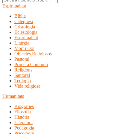
Espiritualitat
Bíblia
Catequesi
Cristologia
Eclesiologia
Espiritualitat
Litúrgia
Mort i Dol
Objectes Religiosos
Pastoral
Primera Comunió
Religions
Santoral
Teologia
Vida religiosa
Humanitats
Biografies
Filosofia
Història
Literatura
Pedagogia
Psicologia