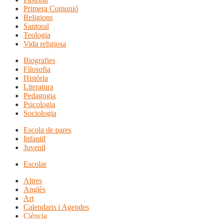
Primera Comunió
Religions
Santoral
Teologia
Vida religiosa
Biografies
Filosofia
Història
Literatura
Pedagogia
Psicologia
Sociologia
Escola de pares
Infantil
Juvenil
Escolar
Altres
Anglès
Art
Calendaris i Agendes
Ciència