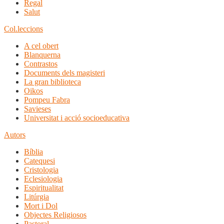
Regal
Salut
Col.leccions
A cel obert
Blanquerna
Contrastos
Documents dels magisteri
La gran biblioteca
Oikos
Pompeu Fabra
Savieses
Universitat i acció socioeducativa
Autors
Bíblia
Catequesi
Cristologia
Eclesiologia
Espiritualitat
Litúrgia
Mort i Dol
Objectes Religiosos
Pastoral