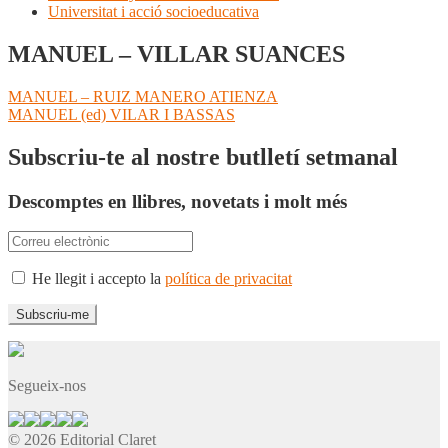
Universitat i acció socioeducativa
MANUEL – VILLAR SUANCES
Navegació
Entrada
MANUEL – RUIZ MANERO ATIENZA
anterior:
Pròxima
MANUEL (ed) VILAR I BASSAS
d'entrades
entrada:
Subscriu-te al nostre butlletí setmanal
Descomptes en llibres, novetats i molt més
He llegit i accepto la
política de privacitat
Segueix-nos
© 2026 Editorial Claret