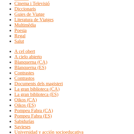
Cinema i Televisió
Diccionaris
Guies de Viatge
Literatura de Viatges
Multimèdia
Poesia
Regal
Salut
A cel obert
A cielo abierto
Blanquerna (CA)
Blanquerna (ES)
Contrastes
Contrastos
Documents dels magisteri
La gran biblioteca (CA)
La gran biblioteca (ES)
Oikos (CA)
Oikos (ES)
Pompeu Fabra (CA)
Pompeu Fabra (ES)
Sabidurías
Savieses
Universidad y acción socioeducativa