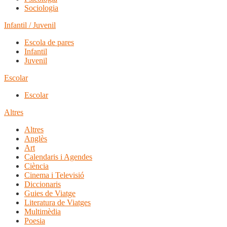
Sociologia
Infantil / Juvenil
Escola de pares
Infantil
Juvenil
Escolar
Escolar
Altres
Altres
Anglès
Art
Calendaris i Agendes
Ciència
Cinema i Televisió
Diccionaris
Guies de Viatge
Literatura de Viatges
Multimèdia
Poesia