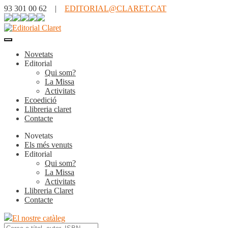
93 301 00 62 |
EDITORIAL@CLARET.CAT
Novetats
Editorial
Qui som?
La Missa
Activitats
Ecoedició
Llibreria claret
Contacte
Novetats
Els més venuts
Editorial
Qui som?
La Missa
Activitats
Llibreria Claret
Contacte
El nostre catàleg