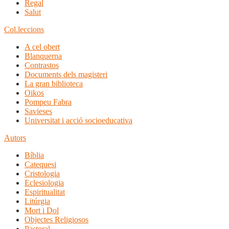
Regal
Salut
Col.leccions
A cel obert
Blanquerna
Contrastos
Documents dels magisteri
La gran biblioteca
Oikos
Pompeu Fabra
Savieses
Universitat i acció socioeducativa
Autors
Bíblia
Catequesi
Cristologia
Eclesiologia
Espiritualitat
Litúrgia
Mort i Dol
Objectes Religiosos
Pastoral