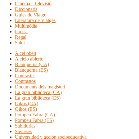
Cinema i Televisió
Diccionaris
Guies de Viatge
Literatura de Viatges
Multimèdia
Poesia
Regal
Salut
A cel obert
A cielo abierto
Blanquerna (CA)
Blanquerna (ES)
Contrastes
Contrastos
Documents dels magisteri
La gran biblioteca (CA)
La gran biblioteca (ES)
Oikos (CA)
Oikos (ES)
Pompeu Fabra (CA)
Pompeu Fabra (ES)
Sabidurías
Savieses
Universidad y acción socioeducativa