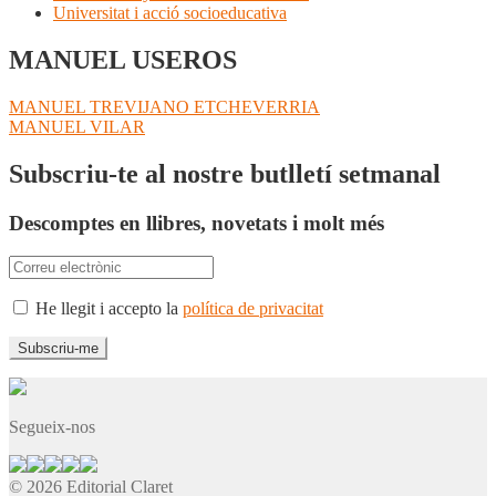
Universitat i acció socioeducativa
MANUEL USEROS
Navegació
Entrada
MANUEL TREVIJANO ETCHEVERRIA
anterior:
Pròxima
MANUEL VILAR
d'entrades
entrada:
Subscriu-te al nostre butlletí setmanal
Descomptes en llibres, novetats i molt més
He llegit i accepto la
política de privacitat
Segueix-nos
© 2026 Editorial Claret