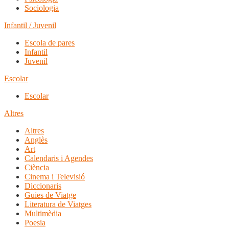
Sociologia
Infantil / Juvenil
Escola de pares
Infantil
Juvenil
Escolar
Escolar
Altres
Altres
Anglès
Art
Calendaris i Agendes
Ciència
Cinema i Televisió
Diccionaris
Guies de Viatge
Literatura de Viatges
Multimèdia
Poesia