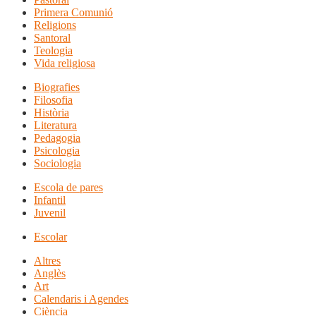
Primera Comunió
Religions
Santoral
Teologia
Vida religiosa
Biografies
Filosofia
Història
Literatura
Pedagogia
Psicologia
Sociologia
Escola de pares
Infantil
Juvenil
Escolar
Altres
Anglès
Art
Calendaris i Agendes
Ciència