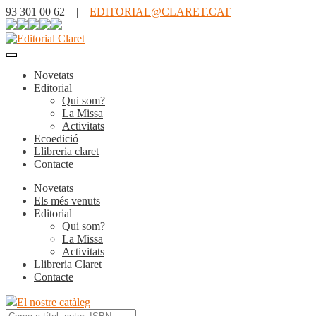
93 301 00 62 |
EDITORIAL@CLARET.CAT
Novetats
Editorial
Qui som?
La Missa
Activitats
Ecoedició
Llibreria claret
Contacte
Novetats
Els més venuts
Editorial
Qui som?
La Missa
Activitats
Llibreria Claret
Contacte
El nostre catàleg