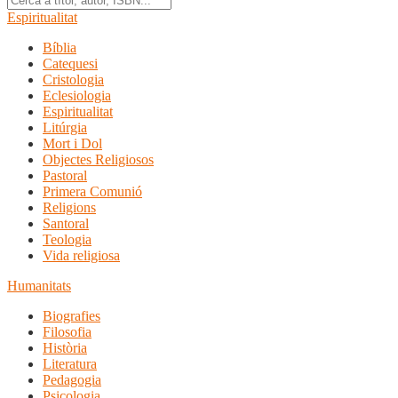
Espiritualitat
Bíblia
Catequesi
Cristologia
Eclesiologia
Espiritualitat
Litúrgia
Mort i Dol
Objectes Religiosos
Pastoral
Primera Comunió
Religions
Santoral
Teologia
Vida religiosa
Humanitats
Biografies
Filosofia
Història
Literatura
Pedagogia
Psicologia