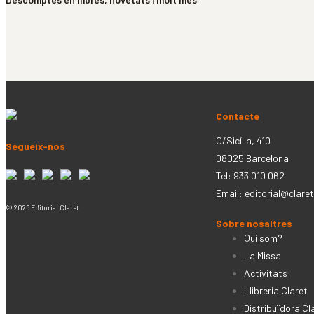
Contacte
C/Sicília, 410
Segueix-nos
08025 Barcelona
Tel: 933 010 062
Email:
editorial@claret
© 2026 Editorial Claret
Sobre nosaltres
Qui som?
La Missa
Activitats
Llibreria Claret
Distribuïdora Cl