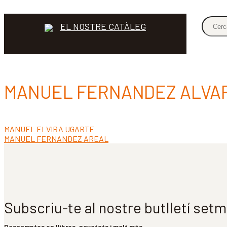
EL NOSTRE CATÀLEG
MANUEL FERNANDEZ ALVA
Entrada
MANUEL ELVIRA UGARTE
Navegació
anterior:
Pròxima
MANUEL FERNANDEZ AREAL
d'entrades
entrada:
Subscriu-te al nostre butlletí set
Descomptes en llibres, novetats i molt més