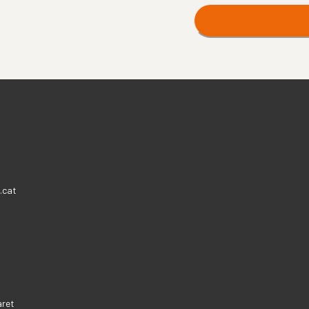
.cat
aret