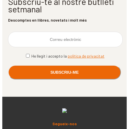
Subscriu-te al nostre butlletí
setmanal
Descomptes en llibres, novetats i molt més
He llegit i accepto la
política de privacitat
Segueix-nos