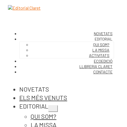
NOVETATS
EDITORIAL
QUI SOM?
LA MISSA
ACTIVITATS
ECOEDICIÓ
LLIBRERIA CLARET
CONTACTE
NOVETATS
ELS MÉS VENUTS
EDITORIAL
Expandeix
QUI SOM?
el
menú
LA MISSA
secundari