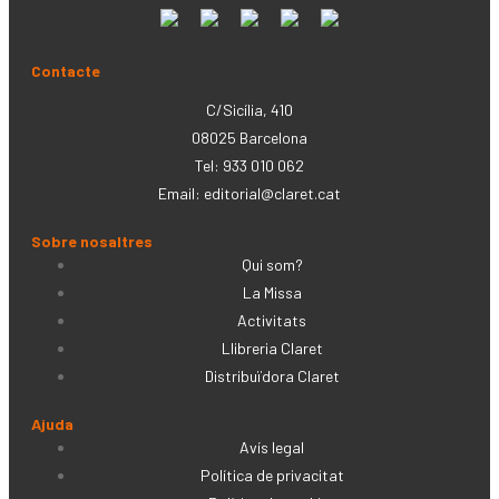
Contacte
C/Sicília, 410
08025 Barcelona
Tel: 933 010 062
Email:
editorial@claret.cat
Sobre nosaltres
Qui som?
La Missa
Activitats
Llibreria Claret
Distribuïdora Claret
Ajuda
Avís legal
Política de privacitat