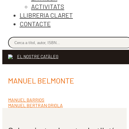
ACTIVITATS
LLIBRERIA CLARET
CONTACTE
EL NOSTRE CATÀLEG
MANUEL BELMONTE
Entrada
MANUEL BARRIOS
Navegació
anterior:
Pròxima
MANUEL BERTRAN ORIOLA
d'entrades
entrada: