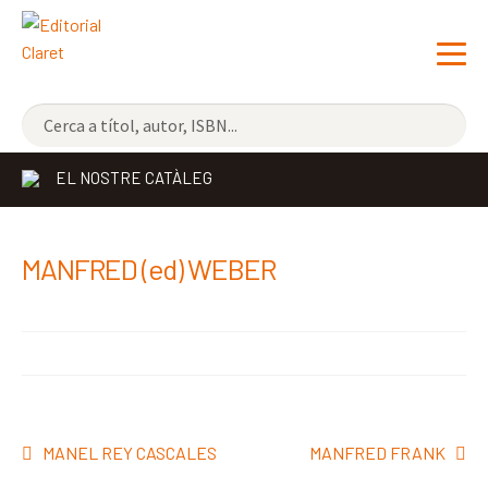
NOVETATS
EL NOSTRE CATÀLEG
ELS MÉS VENUTS
EDITORIAL
MANFRED (ed) WEBER
LLIBRERIA CLARET
CONTACTE
Navegació
Entrada
Pròxima
MANEL REY CASCALES
MANFRED FRANK
d'entrades
anterior:
entrada: