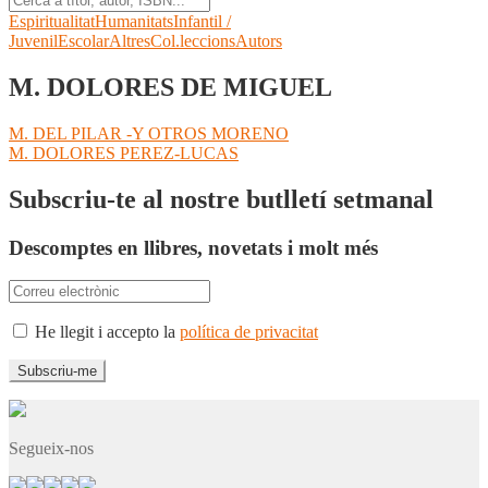
Espiritualitat
Humanitats
Infantil /
Juvenil
Escolar
Altres
Col.leccions
Autors
M. DOLORES DE MIGUEL
Navegació
Entrada
M. DEL PILAR -Y OTROS MORENO
anterior:
Pròxima
M. DOLORES PEREZ-LUCAS
d'entrades
entrada:
Subscriu-te al nostre butlletí setmanal
Descomptes en llibres, novetats i molt més
He llegit i accepto la
política de privacitat
Segueix-nos