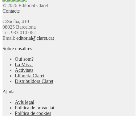
© 2026 Editorial Claret
Contacte
C/Sicília, 410
08025 Barcelona
Tel: 933 010 062
Email:
editorial@claret.cat
Sobre nosaltres
Qui som?
La Missa
Activitats
Llibreria Claret
Distribuïdora Claret
Ajuda
Avís legal
Política de privacitat
Política de cookies