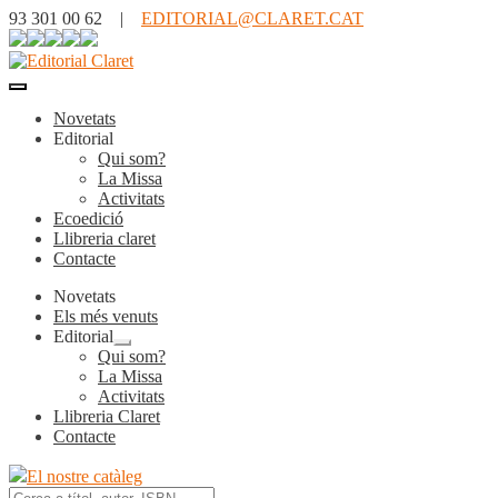
93 301 00 62 |
EDITORIAL@CLARET.CAT
Novetats
Editorial
Qui som?
La Missa
Activitats
Ecoedició
Llibreria claret
Contacte
Novetats
Els més venuts
Editorial
Expandeix
Qui som?
el
La Missa
menú
Activitats
secundari
Llibreria Claret
Contacte
El nostre catàleg