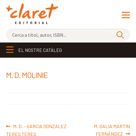
NOVETATS
EL NOSTRE CATÀLEG
ELS MÉS VENUTS
EDITORIAL
Exp
M. D. MOLINIE
el
LLIBRERIA CLARET
me
CONTACTE
sec
Navegació
Entrada
Pròxima
M. D. – GARCIA GONZALEZ
M. DALIA MARTÍN
d'entrades
anterior:
entrada:
FERNÁNDEZ
TERES TERES