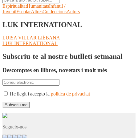
Espiritualitat
Humanitats
Infantil /
Juvenil
Escolar
Altres
Col.leccions
Autors
LUK INTERNATIONAL
Navegació
Entrada
LUISA VILLAR LIÉBANA
anterior:
Pròxima
LUK INTERNATTIONAL
d'entrades
entrada:
Subscriu-te al nostre butlletí setmanal
Descomptes en llibres, novetats i molt més
He llegit i accepto la
política de privacitat
Segueix-nos