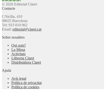
© 2026 Editorial Claret
Contacte
C/Sicília, 410
08025 Barcelona
Tel: 933 010 062
Email:
editorial@claret.cat
Sobre nosaltres
Qui som?
La Missa
Activitats
Llibreria Claret
Distribuïdora Claret
Ajuda
Avís legal
Política de privacitat
Política de cookies