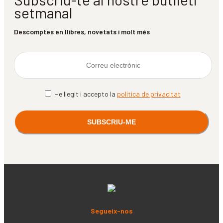
setmanal
Descomptes en llibres, novetats i molt més
He llegit i accepto la
política de privacitat
Segueix-nos