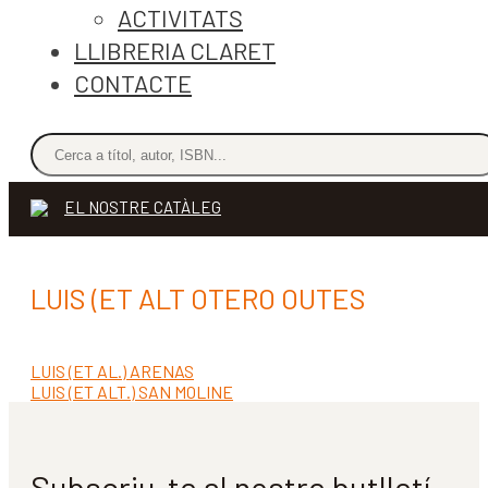
ACTIVITATS
LLIBRERIA CLARET
CONTACTE
EL NOSTRE CATÀLEG
LUIS (ET ALT OTERO OUTES
Entrada
LUIS (ET AL.) ARENAS
Navegació
anterior:
Pròxima
LUIS (ET ALT.) SAN MOLINE
d'entrades
entrada:
Subscriu-te al nostre butlletí