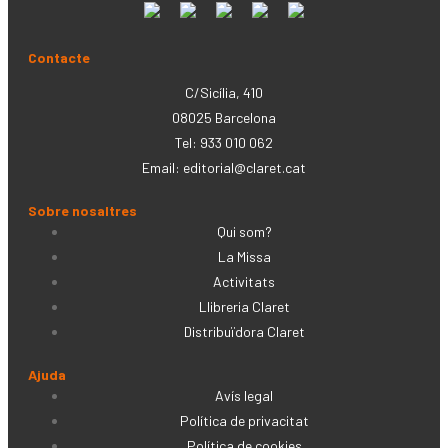
Contacte
C/Sicília, 410
08025 Barcelona
Tel: 933 010 062
Email:
editorial@claret.cat
Sobre nosaltres
Qui som?
La Missa
Activitats
Llibreria Claret
Distribuïdora Claret
Ajuda
Avís legal
Política de privacitat
Política de cookies