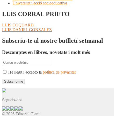
Universitat i acció socioeducativa
LUIS CORRAL PRIETO
Navegació
Entrada
LUIS COQUARD
anterior:
Pròxima
LUIS DANIEL GONZALEZ
d'entrades
entrada:
Subscriu-te al nostre butlletí setmanal
Descomptes en llibres, novetats i molt més
He llegit i accepto la
política de privacitat
Segueix-nos
© 2026 Editorial Claret