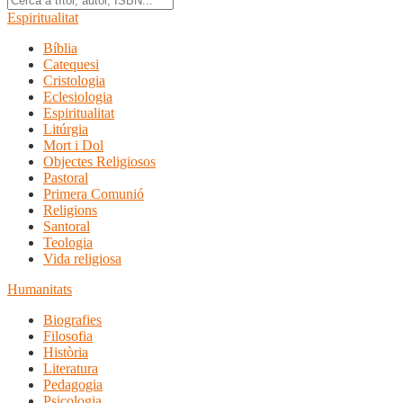
Espiritualitat
Bíblia
Catequesi
Cristologia
Eclesiologia
Espiritualitat
Litúrgia
Mort i Dol
Objectes Religiosos
Pastoral
Primera Comunió
Religions
Santoral
Teologia
Vida religiosa
Humanitats
Biografies
Filosofia
Història
Literatura
Pedagogia
Psicologia