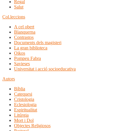
Regal
Salut
Col.leccions
A cel obert
Blanquerna
Contrastos
Documents dels magisteri
La gran biblioteca
Oikos
Pompeu Fabra
Savieses
Universitat i acció socioeducativa
Autors
Bíblia
Catequesi
Cristologia
Eclesiologia
Espiritualitat
Litúrgia
Mort i Dol
Objectes Religiosos
Pastoral