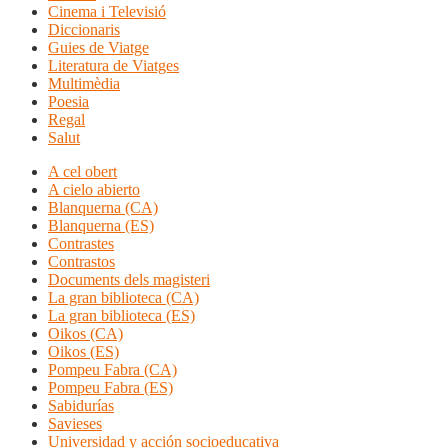
Cinema i Televisió
Diccionaris
Guies de Viatge
Literatura de Viatges
Multimèdia
Poesia
Regal
Salut
A cel obert
A cielo abierto
Blanquerna (CA)
Blanquerna (ES)
Contrastes
Contrastos
Documents dels magisteri
La gran biblioteca (CA)
La gran biblioteca (ES)
Oikos (CA)
Oikos (ES)
Pompeu Fabra (CA)
Pompeu Fabra (ES)
Sabidurías
Savieses
Universidad y acción socioeducativa