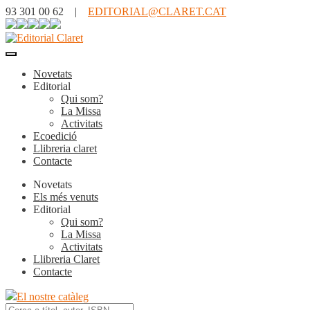
93 301 00 62 |
EDITORIAL@CLARET.CAT
Novetats
Editorial
Qui som?
La Missa
Activitats
Ecoedició
Llibreria claret
Contacte
Novetats
Els més venuts
Editorial
Qui som?
La Missa
Activitats
Llibreria Claret
Contacte
El nostre catàleg