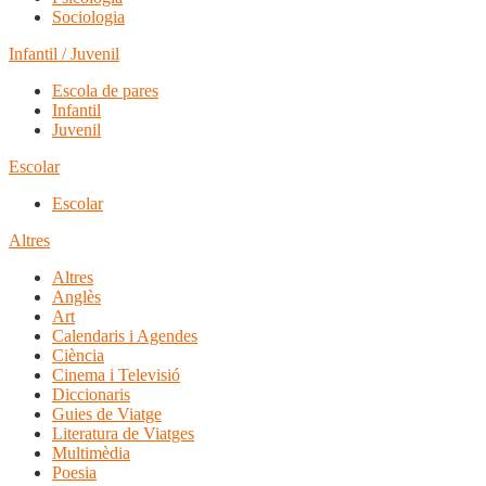
Sociologia
Infantil / Juvenil
Escola de pares
Infantil
Juvenil
Escolar
Escolar
Altres
Altres
Anglès
Art
Calendaris i Agendes
Ciència
Cinema i Televisió
Diccionaris
Guies de Viatge
Literatura de Viatges
Multimèdia
Poesia