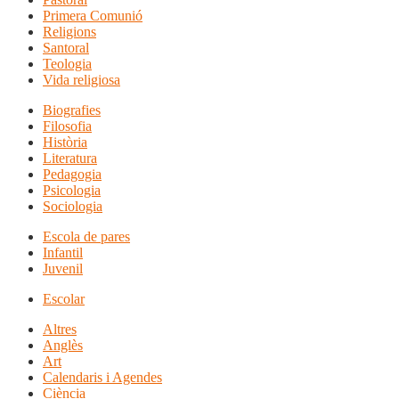
Primera Comunió
Religions
Santoral
Teologia
Vida religiosa
Biografies
Filosofia
Història
Literatura
Pedagogia
Psicologia
Sociologia
Escola de pares
Infantil
Juvenil
Escolar
Altres
Anglès
Art
Calendaris i Agendes
Ciència