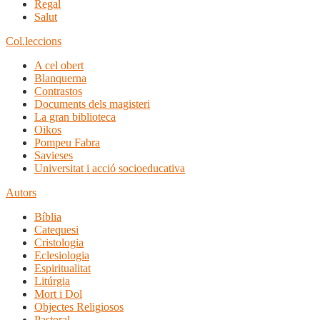
Regal
Salut
Col.leccions
A cel obert
Blanquerna
Contrastos
Documents dels magisteri
La gran biblioteca
Oikos
Pompeu Fabra
Savieses
Universitat i acció socioeducativa
Autors
Bíblia
Catequesi
Cristologia
Eclesiologia
Espiritualitat
Litúrgia
Mort i Dol
Objectes Religiosos
Pastoral