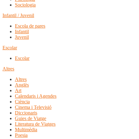
Sociologia
Infantil / Juvenil
Escola de pares
Infantil
Juvenil
Escolar
Escolar
Altres
Altres
Anglès
Art
Calendaris i Agendes
Ciència
Cinema i Televisió
Diccionaris
Guies de Viatge
Literatura de Viatges
Multimèdia
Poesia