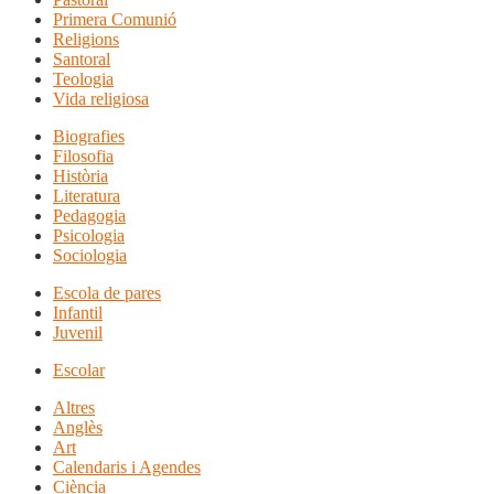
Primera Comunió
Religions
Santoral
Teologia
Vida religiosa
Biografies
Filosofia
Història
Literatura
Pedagogia
Psicologia
Sociologia
Escola de pares
Infantil
Juvenil
Escolar
Altres
Anglès
Art
Calendaris i Agendes
Ciència