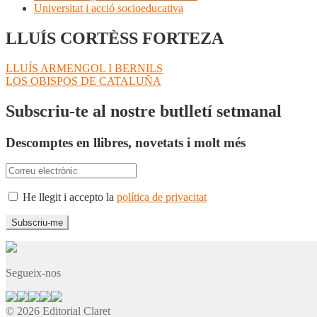
Universitat i acció socioeducativa
LLUÍS CORTÈSS FORTEZA
Navegació
Entrada
LLUÍS ARMENGOL I BERNILS
anterior:
Pròxima
LOS OBISPOS DE CATALUÑA
d'entrades
entrada:
Subscriu-te al nostre butlletí setmanal
Descomptes en llibres, novetats i molt més
He llegit i accepto la
política de privacitat
Segueix-nos
© 2026 Editorial Claret