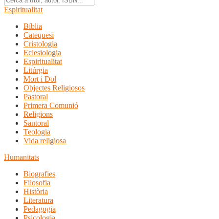
Espiritualitat
Bíblia
Catequesi
Cristologia
Eclesiologia
Espiritualitat
Litúrgia
Mort i Dol
Objectes Religiosos
Pastoral
Primera Comunió
Religions
Santoral
Teologia
Vida religiosa
Humanitats
Biografies
Filosofia
Història
Literatura
Pedagogia
Psicologia