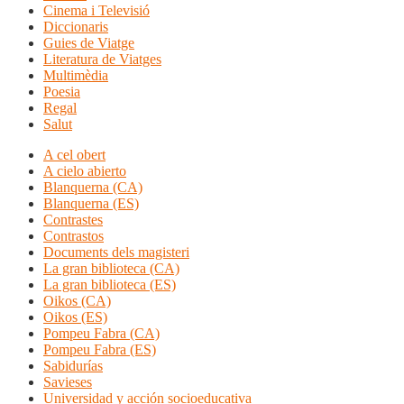
Cinema i Televisió
Diccionaris
Guies de Viatge
Literatura de Viatges
Multimèdia
Poesia
Regal
Salut
A cel obert
A cielo abierto
Blanquerna (CA)
Blanquerna (ES)
Contrastes
Contrastos
Documents dels magisteri
La gran biblioteca (CA)
La gran biblioteca (ES)
Oikos (CA)
Oikos (ES)
Pompeu Fabra (CA)
Pompeu Fabra (ES)
Sabidurías
Savieses
Universidad y acción socioeducativa