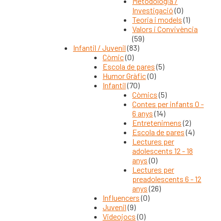
Metodologia /
Investigació
(0)
Teoria i models
(1)
Valors i Convivència
(59)
Infantil / Juvenil
(83)
Còmic
(0)
Escola de pares
(5)
Humor Gràfic
(0)
Infantil
(70)
Còmics
(5)
Contes per infants 0 -
6 anys
(14)
Entretenimens
(2)
Escola de pares
(4)
Lectures per
adolescents 12 - 18
anys
(0)
Lectures per
preadolescents 6 - 12
anys
(26)
Influencers
(0)
Juvenil
(9)
Videojocs
(0)