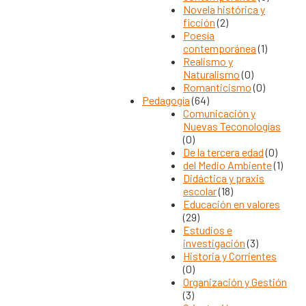
Novela histórica y
ficción
(2)
Poesía
contemporánea
(1)
Realismo y
Naturalismo
(0)
Romanticismo
(0)
Pedagogía
(64)
Comunicación y
Nuevas Teconologías
(0)
De la tercera edad
(0)
del Medio Ambiente
(1)
Didáctica y praxis
escolar
(18)
Educación en valores
(29)
Estudios e
investigación
(3)
Historia y Corrientes
(0)
Organización y Gestión
(3)