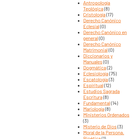
Antropología
Teológica
(8)
Cristología
(17)
Derecho Canónico
Eclesial
(0)
Derecho Canónico en
general
(0)
Derecho Canónico
Matrimonial
(0)
Diccionarios y
Manuales
(0)
Dogmática
(2)
Eclesiología
(75)
Escatología
(3)
Espiritual
(12)
Estudios Sagrada
Escritura
(8)
Fundamental
(14)
Mariología
(8)
Ministerios Ordenados
(3)
Misterio de Dios
(3)
Moral de la Persona.
Bioética
(1)