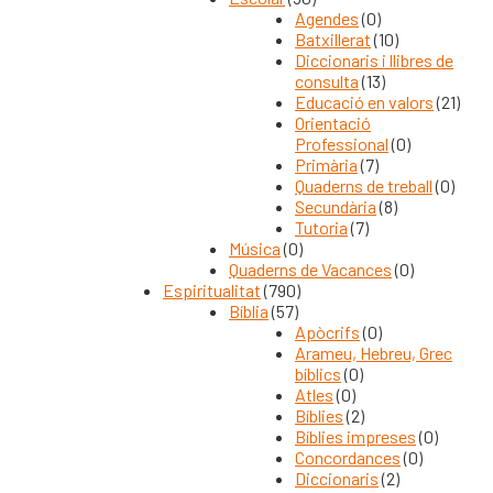
Agendes
(0)
Batxillerat
(10)
Diccionaris i llibres de
consulta
(13)
Educació en valors
(21)
Orientació
Professional
(0)
Primària
(7)
Quaderns de treball
(0)
Secundària
(8)
Tutoria
(7)
Música
(0)
Quaderns de Vacances
(0)
Espiritualitat
(790)
Bíblia
(57)
Apòcrifs
(0)
Arameu, Hebreu, Grec
bíblics
(0)
Atles
(0)
Bíblies
(2)
Bíblies impreses
(0)
Concordances
(0)
Diccionaris
(2)