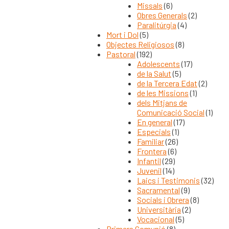
Missals
(6)
Obres Generals
(2)
Paralitúrgia
(4)
Mort i Dol
(5)
Objectes Religiosos
(8)
Pastoral
(192)
Adolescents
(17)
de la Salut
(5)
de la Tercera Edat
(2)
de les Missions
(1)
dels Mitjans de
Comunicació Social
(1)
En general
(17)
Especials
(1)
Familiar
(26)
Frontera
(6)
Infantil
(29)
Juvenil
(14)
Laics i Testimonis
(32)
Sacramental
(9)
Socials i Obrera
(8)
Universitària
(2)
Vocacional
(5)
Primera Comunió
(8)