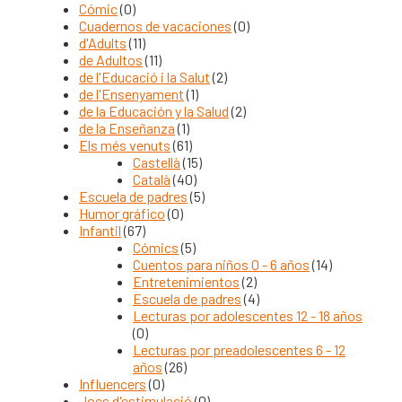
Cómic
(0)
Cuadernos de vacaciones
(0)
d'Adults
(11)
de Adultos
(11)
de l'Educació i la Salut
(2)
de l'Ensenyament
(1)
de la Educación y la Salud
(2)
de la Enseñanza
(1)
Els més venuts
(61)
Castellà
(15)
Català
(40)
Escuela de padres
(5)
Humor gráfico
(0)
Infantil
(67)
Cómics
(5)
Cuentos para niños 0 - 6 años
(14)
Entretenimientos
(2)
Escuela de padres
(4)
Lecturas por adolescentes 12 - 18 años
(0)
Lecturas por preadolescentes 6 - 12
años
(26)
Influencers
(0)
Jocs d'estimulació
(0)