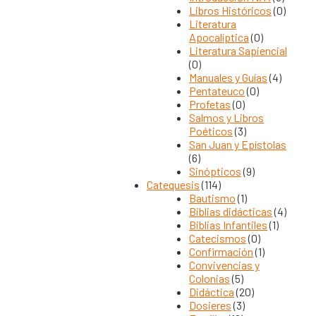
Libros Históricos
(0)
Literatura
Apocalíptica
(0)
Literatura Sapiencial
(0)
Manuales y Guías
(4)
Pentateuco
(0)
Profetas
(0)
Salmos y Libros
Poéticos
(3)
San Juan y Epístolas
(6)
Sinópticos
(9)
Catequesis
(114)
Bautismo
(1)
Biblias didácticas
(4)
Biblias Infantiles
(1)
Catecismos
(0)
Confirmación
(1)
Convivencias y
Colonias
(5)
Didáctica
(20)
Dosieres
(3)