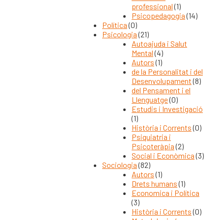
professional
(1)
Psicopedagogia
(14)
Política
(0)
Psicologia
(21)
Autoajuda i Salut
Mental
(4)
Autors
(1)
de la Personalitat i del
Desenvolupament
(8)
del Pensament i el
Llenguatge
(0)
Estudis i Investigació
(1)
Història i Corrents
(0)
Psiquiatria i
Psicoteràpia
(2)
Social i Econòmica
(3)
Sociologia
(82)
Autors
(1)
Drets humans
(1)
Economica i Política
(3)
Història i Corrents
(0)