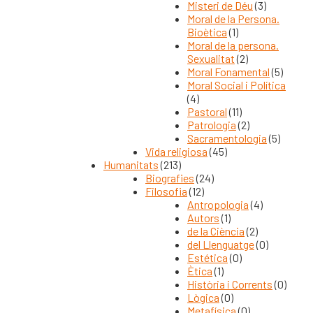
Misteri de Déu
(3)
Moral de la Persona.
Bioètica
(1)
Moral de la persona.
Sexualitat
(2)
Moral Fonamental
(5)
Moral Social i Política
(4)
Pastoral
(11)
Patrologia
(2)
Sacramentologia
(5)
Vida religiosa
(45)
Humanitats
(213)
Biografies
(24)
Filosofia
(12)
Antropologia
(4)
Autors
(1)
de la Ciència
(2)
del Llenguatge
(0)
Estética
(0)
Ètica
(1)
Història i Corrents
(0)
Lògica
(0)
Metafísica
(0)