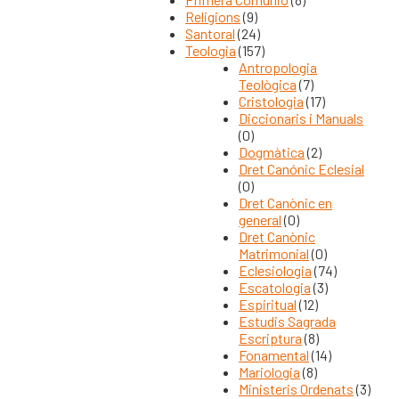
Religions
(9)
Santoral
(24)
Teologia
(157)
Antropologia
Teològica
(7)
Cristologia
(17)
Diccionaris i Manuals
(0)
Dogmàtica
(2)
Dret Canónic Eclesial
(0)
Dret Canònic en
general
(0)
Dret Canònic
Matrimonial
(0)
Eclesiologia
(74)
Escatologia
(3)
Espiritual
(12)
Estudis Sagrada
Escriptura
(8)
Fonamental
(14)
Mariologia
(8)
Ministeris Ordenats
(3)