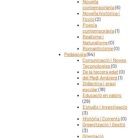
Novel·la
contemporània
(6)
Novel·la històrica i
ficció
(2)
Poesia
contemporània
(1)
Realisme i
Naturalisme
(0)
Romanticisme
(0)
Pedagogia
(64)
Comunicació i Noves
Teconologies
(0)
De la tercera edat
(0)
del Medi Ambient
(1)
Didàctica i praxi
escolar
(18)
Educació en valors
(29)
Estudis i Investigació
(3)
Història i Corrents
(0)
Organització i Gestió
(3)
Orientació