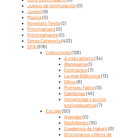
Juegos de estimulación
(0)
Juvenil
(9)
Música
(0)
Novetats Tenda
(2)
Pròximament
(0)
Próximamente
(0)
Sense Categoria
(433)
SPA
(976)
Colecciones
(126)
A cielo abierto
(34)
Blanquerna
(1)
Contrastes
(7)
La gran biblioteca
(13)
Oikos
(6)
Pompeu Fabra
(13)
Sabidurías
(45)
Universidad y acción
socioeducativa
(7)
Escolar
(50)
Agendas
(0)
Bachillerato
(10)
Cuadernos de trabajo
(0)
Diccionarios y libros de