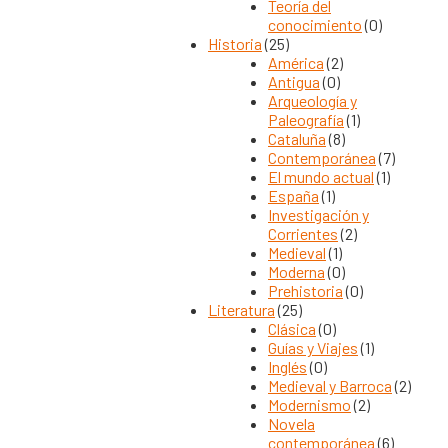
Teoría del
conocimiento
(0)
Historia
(25)
América
(2)
Antigua
(0)
Arqueología y
Paleografía
(1)
Cataluña
(8)
Contemporánea
(7)
El mundo actual
(1)
España
(1)
Investigación y
Corrientes
(2)
Medieval
(1)
Moderna
(0)
Prehistoria
(0)
Literatura
(25)
Clásica
(0)
Guías y Viajes
(1)
Inglés
(0)
Medieval y Barroca
(2)
Modernismo
(2)
Novela
contemporánea
(6)