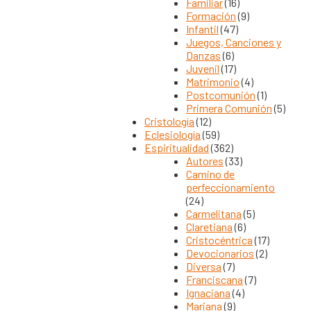
Familiar
(16)
Formación
(9)
Infantil
(47)
Juegos, Canciones y
Danzas
(6)
Juvenil
(17)
Matrimonio
(4)
Postcomunión
(1)
Primera Comunión
(5)
Cristología
(12)
Eclesiología
(59)
Espiritualidad
(362)
Autores
(33)
Camino de
perfeccionamiento
(24)
Carmelitana
(5)
Claretiana
(6)
Cristocéntrica
(17)
Devocionarios
(2)
Diversa
(7)
Franciscana
(7)
Ignaciana
(4)
Mariana
(9)