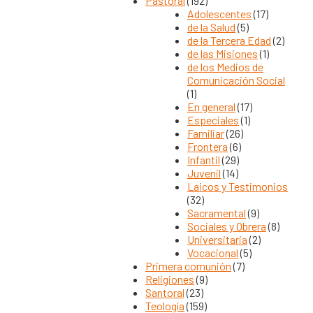
Pastoral
(192)
Adolescentes
(17)
de la Salud
(5)
de la Tercera Edad
(2)
de las Misiones
(1)
de los Medios de
Comunicación Social
(1)
En general
(17)
Especiales
(1)
Familiar
(26)
Frontera
(6)
Infantil
(29)
Juvenil
(14)
Laicos y Testimonios
(32)
Sacramental
(9)
Sociales y Obrera
(8)
Universitaria
(2)
Vocacional
(5)
Primera comunión
(7)
Religiones
(9)
Santoral
(23)
Teología
(159)