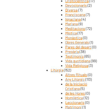
Cristocéntrica
(17)
Devocionaris
(2)
Diversa
(7)
Franciscana
(7)
Ignaciana
(4)
Mariana
(9)
Meditacions
(72)
Mística
(17)
Monàstica
(0)
Obres Generals
(1)
Pares del desert
(0)
Pregària
(38)
Testimonis
(65)
Vida quotidiana
(99)
Vida Religiosa
(3)
Litúrgia
(152)
Altres Rituals
(0)
Any Litúrgic
(113)
de la Iniciació
Cristiana
(5)
de les Hores
(0)
Homilética
(12)
Leccionaris
(0)
Matrimoni
(1)