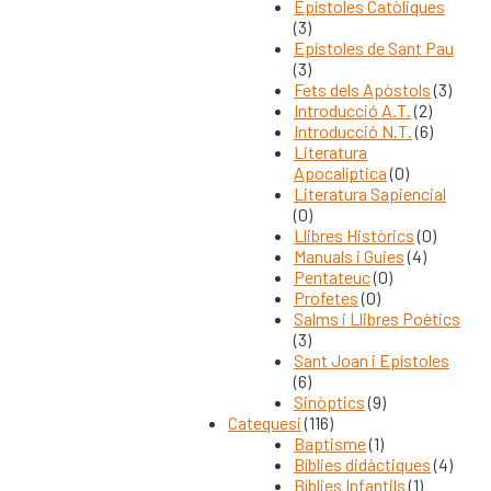
Epístoles Catòliques
(3)
Epístoles de Sant Pau
(3)
Fets dels Apòstols
(3)
Introducció A.T.
(2)
Introducció N.T.
(6)
Literatura
Apocalíptica
(0)
Literatura Sapiencial
(0)
Llibres Històrics
(0)
Manuals i Guies
(4)
Pentateuc
(0)
Profetes
(0)
Salms i Llibres Poètics
(3)
Sant Joan i Epístoles
(6)
Sinòptics
(9)
Catequesi
(116)
Baptisme
(1)
Bíblies didàctiques
(4)
Bíblies Infantils
(1)