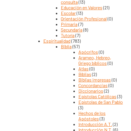
consulta
(13)
Educación en Valores
(21)
Escolar
(13)
Orientación Profesional
(0)
Primaria
(7)
Secundaria
(8)
Tutoría
(7)
Espiritualidad
(783)
Biblia
(57)
Apócrifos
(0)
Arameo, Hebreo,
Griego bíblicos
(0)
Atlas
(0)
Bíblias
(2)
Biblias impresas
(0)
Concordancias
(0)
Diccionarios
(2)
Epístolas Católicas
(3)
Epístolas de San Pablo
(3)
Hechos de los
Apóstoles
(3)
Introducción A.T.
(2)
Introducción N.T.
(6)