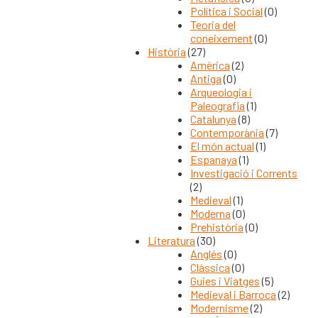
Política i Social
(0)
Teoria del
coneixement
(0)
Història
(27)
Amèrica
(2)
Antiga
(0)
Arqueologia i
Paleografia
(1)
Catalunya
(8)
Contemporània
(7)
El món actual
(1)
Espanaya
(1)
Investigació i Corrents
(2)
Medieval
(1)
Moderna
(0)
Prehistòria
(0)
Literatura
(30)
Anglés
(0)
Clàssica
(0)
Guies i Viatges
(5)
Medieval i Barroca
(2)
Modernisme
(2)