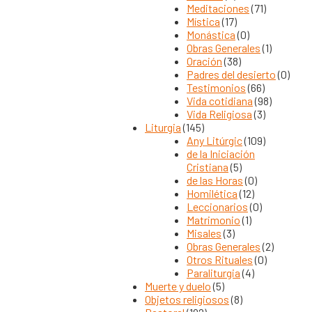
Meditaciones
(71)
Mística
(17)
Monástica
(0)
Obras Generales
(1)
Oración
(38)
Padres del desierto
(0)
Testimonios
(66)
Vida cotidiana
(98)
Vida Religiosa
(3)
Liturgia
(145)
Any Litúrgic
(109)
de la Iniciación
Cristiana
(5)
de las Horas
(0)
Homilética
(12)
Leccionarios
(0)
Matrimonio
(1)
Misales
(3)
Obras Generales
(2)
Otros Rituales
(0)
Paraliturgia
(4)
Muerte y duelo
(5)
Objetos religiosos
(8)