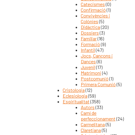
Catecismes
(0)
Confirmació
(1)
Convivències i
Colònies
(5)
Didàctica
(20)
Dossiers
(3)
Familiar
(16)
Formació
(9)
Infantil
(47)
Jocs, Cançons i
Dances
(6)
Juvenil
(17)
Matrimoni
(4)
Postcomunió
(1)
Primera Comunió
(5)
Cristologia
(12)
Eclesiologia
(59)
Espiritualitat
(358)
Autors
(33)
Camí de
perfeccionament
(24)
Carmelitana
(5)
Claretiana
(5)