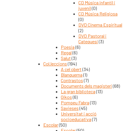
CD Música infantil i
juvenil
(0)
CD Música Religiosa
(0)
DVD Cinema Espiritual
(2)
DVD Pastoral i
Catequesi
(3)
Poesia
(6)
Regal
(6)
Salut
(3)
Col.leccions
(194)
A cel obert
(34)
Blanquerna
(1)
Contrastos
(7)
Documents dels magisteri
(68)
La gran biblioteca
(13)
Oikos
(6)
Pompeu Fabra
(13)
Savieses
(45)
Universitat i acció
socioeducativa
(7)
Escolar
(50)
Escolar
(50)