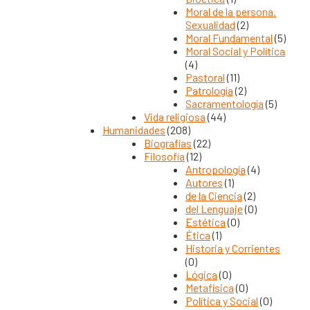
Moral de la persona.
Sexualidad
(2)
Moral Fundamental
(5)
Moral Social y Política
(4)
Pastoral
(11)
Patrología
(2)
Sacramentología
(5)
Vida religiosa
(44)
Humanidades
(208)
Biografías
(22)
Filosofía
(12)
Antropología
(4)
Autores
(1)
de la Ciencia
(2)
del Lenguaje
(0)
Estética
(0)
Ética
(1)
Historia y Corrientes
(0)
Lógica
(0)
Metafísica
(0)
Política y Social
(0)