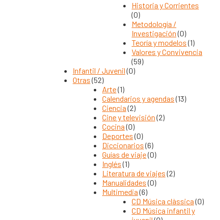
Historia y Corrientes
(0)
Metodología /
Investigación
(0)
Teoría y modelos
(1)
Valores y Convivencia
(59)
Infantil / Juvenil
(0)
Otras
(52)
Arte
(1)
Calendarios y agendas
(13)
Ciencia
(2)
Cine y televisión
(2)
Cocina
(0)
Deportes
(0)
Diccionarios
(6)
Guías de viaje
(0)
Inglés
(1)
Literatura de viajes
(2)
Manualidades
(0)
Multimedia
(6)
CD Música clàssica
(0)
CD Música infantil y
juvenil
(0)