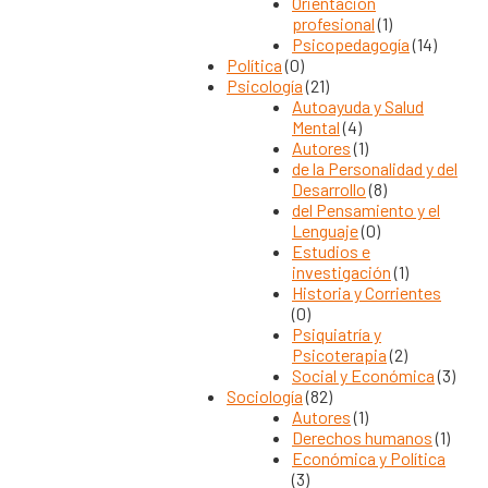
Orientación
profesional
(1)
Psicopedagogía
(14)
Política
(0)
Psicología
(21)
Autoayuda y Salud
Mental
(4)
Autores
(1)
de la Personalidad y del
Desarrollo
(8)
del Pensamiento y el
Lenguaje
(0)
Estudios e
investigación
(1)
Historia y Corrientes
(0)
Psiquiatría y
Psicoterapia
(2)
Social y Económica
(3)
Sociología
(82)
Autores
(1)
Derechos humanos
(1)
Económica y Política
(3)