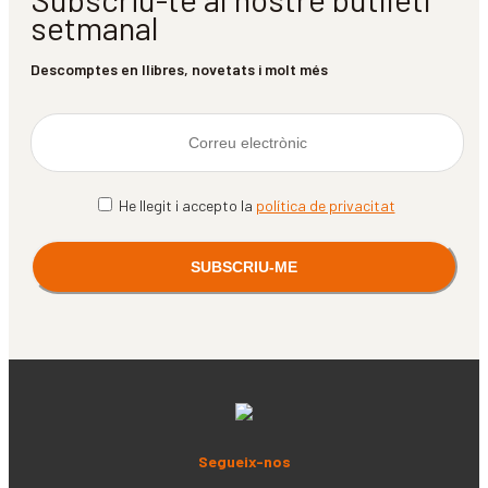
setmanal
Descomptes en llibres, novetats i molt més
He llegit i accepto la
política de privacitat
Segueix-nos