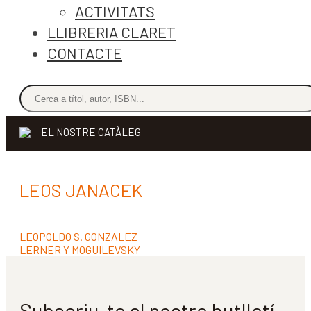
ACTIVITATS
LLIBRERIA CLARET
CONTACTE
EL NOSTRE CATÀLEG
LEOS JANACEK
Entrada
LEOPOLDO S. GONZALEZ
Navegació
anterior:
Pròxima
LERNER Y MOGUILEVSKY
d'entrades
entrada:
Subscriu-te al nostre butlletí