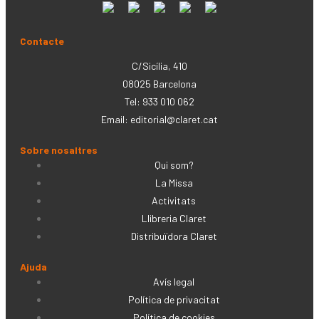
Contacte
C/Sicília, 410
08025 Barcelona
Tel: 933 010 062
Email:
editorial@claret.cat
Sobre nosaltres
Qui som?
La Missa
Activitats
Llibreria Claret
Distribuïdora Claret
Ajuda
Avís legal
Política de privacitat
Política de cookies