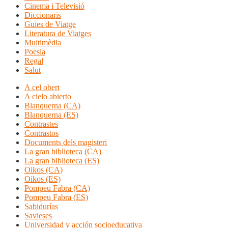
Cinema i Televisió
Diccionaris
Guies de Viatge
Literatura de Viatges
Multimèdia
Poesia
Regal
Salut
A cel obert
A cielo abierto
Blanquerna (CA)
Blanquerna (ES)
Contrastes
Contrastos
Documents dels magisteri
La gran biblioteca (CA)
La gran biblioteca (ES)
Oikos (CA)
Oikos (ES)
Pompeu Fabra (CA)
Pompeu Fabra (ES)
Sabidurías
Savieses
Universidad y acción socioeducativa