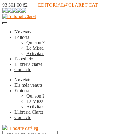
93 301 00 62 |
EDITORIAL@CLARET.CAT
Novetats
Editorial
Qui som?
La Missa
Activitats
Ecoedició
Llibreria claret
Contacte
Novetats
Els més venuts
Editorial
Qui som?
La Missa
Activitats
Llibreria Claret
Contacte
El nostre catàleg