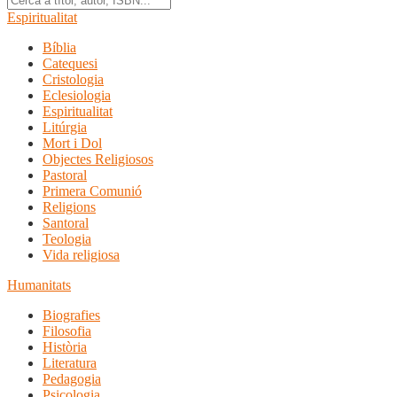
Espiritualitat
Bíblia
Catequesi
Cristologia
Eclesiologia
Espiritualitat
Litúrgia
Mort i Dol
Objectes Religiosos
Pastoral
Primera Comunió
Religions
Santoral
Teologia
Vida religiosa
Humanitats
Biografies
Filosofia
Història
Literatura
Pedagogia
Psicologia