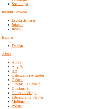
Sociologia
Infantil / Juvenil
Escola de pares
Infantil
Juvenil
Escolar
Escolar
Altres
Altres
Anglès
Art
Calendaris i Agendes
Ciència
Cinema i Televisió
Diccionaris
Guies de Viatge
Literatura de Viatges
Multimèdia
Poesia