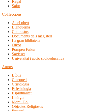
Regal
Salut
Col.leccions
A cel obert
Blanquerna
Contrastos
Documents dels magisteri
La gran biblioteca
Oikos
Pompeu Fabra
Savieses
Universitat i acció socioeducativa
Autors
Bíblia
Catequesi
Cristologia
Eclesiologia
Espiritualitat
Litúrgia
Mort i Dol
Objectes Religiosos
Pastoral