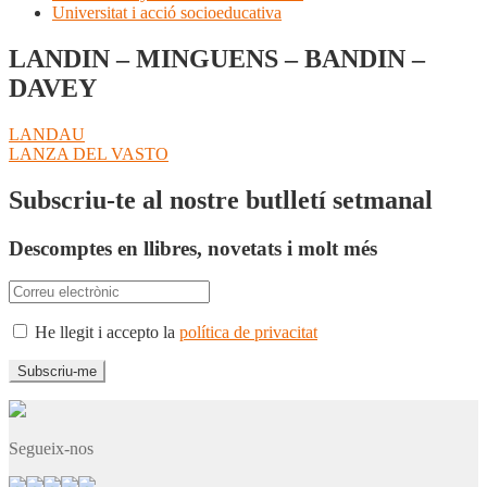
Universitat i acció socioeducativa
LANDIN – MINGUENS – BANDIN –
DAVEY
Navegació
Entrada
LANDAU
anterior:
Pròxima
LANZA DEL VASTO
d'entrades
entrada:
Subscriu-te al nostre butlletí setmanal
Descomptes en llibres, novetats i molt més
He llegit i accepto la
política de privacitat
Segueix-nos