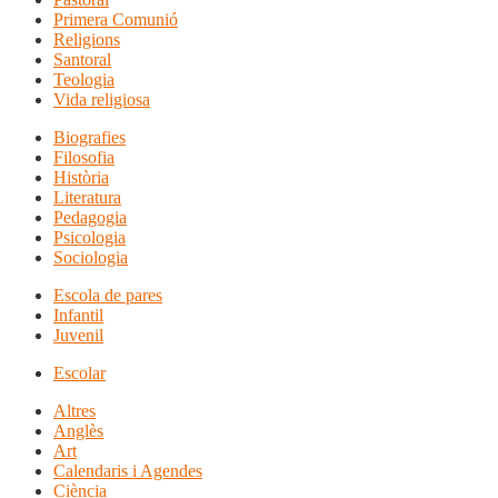
Primera Comunió
Religions
Santoral
Teologia
Vida religiosa
Biografies
Filosofia
Història
Literatura
Pedagogia
Psicologia
Sociologia
Escola de pares
Infantil
Juvenil
Escolar
Altres
Anglès
Art
Calendaris i Agendes
Ciència