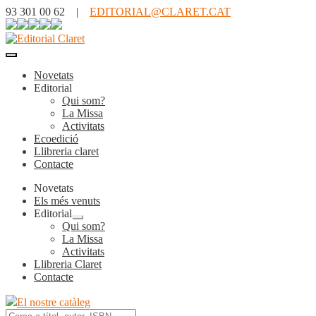
93 301 00 62 |
EDITORIAL@CLARET.CAT
Novetats
Editorial
Qui som?
La Missa
Activitats
Ecoedició
Llibreria claret
Contacte
Novetats
Els més venuts
Editorial
Expandeix
Qui som?
el
La Missa
menú
Activitats
secundari
Llibreria Claret
Contacte
El nostre catàleg