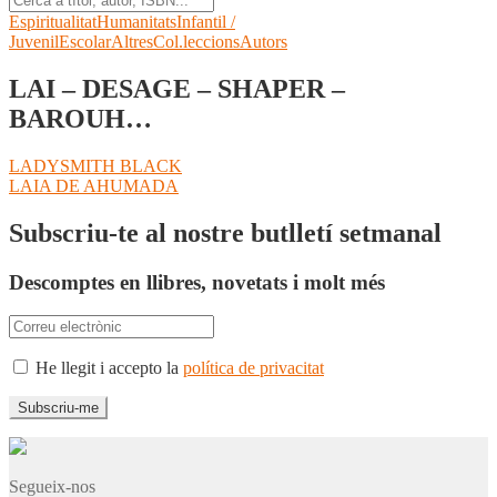
Espiritualitat
Humanitats
Infantil /
Juvenil
Escolar
Altres
Col.leccions
Autors
LAI – DESAGE – SHAPER –
BAROUH…
Navegació
Entrada
LADYSMITH BLACK
anterior:
Pròxima
LAIA DE AHUMADA
d'entrades
entrada:
Subscriu-te al nostre butlletí setmanal
Descomptes en llibres, novetats i molt més
He llegit i accepto la
política de privacitat
Segueix-nos