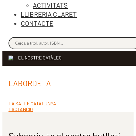
ACTIVITATS
LLIBRERIA CLARET
CONTACTE
EL NOSTRE CATÀLEG
LABORDETA
Entrada
LA SALLE CATALUNYA
Navegació
anterior:
Pròxima
LACTANCIO
d'entrades
entrada:
Subscriu-te al nostre butlletí