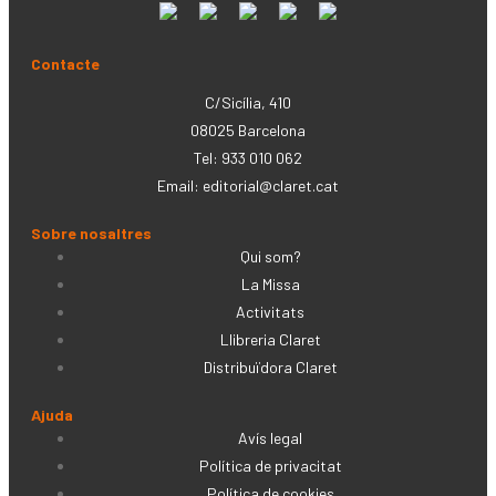
Contacte
C/Sicília, 410
08025 Barcelona
Tel: 933 010 062
Email:
editorial@claret.cat
Sobre nosaltres
Qui som?
La Missa
Activitats
Llibreria Claret
Distribuïdora Claret
Ajuda
Avís legal
Política de privacitat
Política de cookies