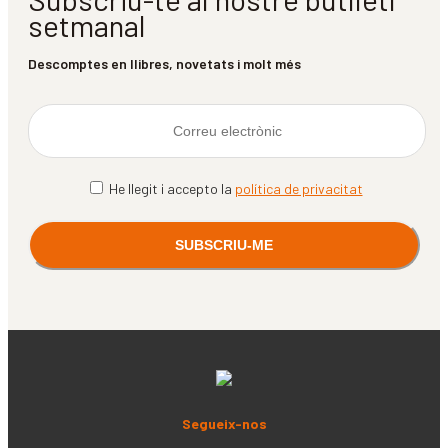
setmanal
Descomptes en llibres, novetats i molt més
He llegit i accepto la
política de privacitat
Segueix-nos