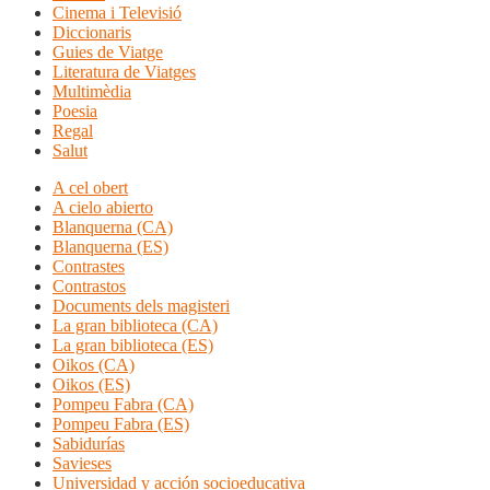
Cinema i Televisió
Diccionaris
Guies de Viatge
Literatura de Viatges
Multimèdia
Poesia
Regal
Salut
A cel obert
A cielo abierto
Blanquerna (CA)
Blanquerna (ES)
Contrastes
Contrastos
Documents dels magisteri
La gran biblioteca (CA)
La gran biblioteca (ES)
Oikos (CA)
Oikos (ES)
Pompeu Fabra (CA)
Pompeu Fabra (ES)
Sabidurías
Savieses
Universidad y acción socioeducativa