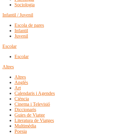
Sociologia
Infantil / Juvenil
Escola de pares
Infantil
Juvenil
Escolar
Escolar
Altres
Altres
Anglès
Art
Calendaris i Agendes
Ciència
Cinema i Televisió
Diccionaris
Guies de Viatge
Literatura de Viatges
Multimèdia
Poesia