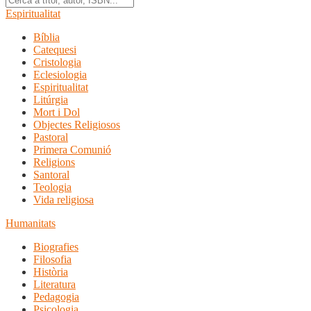
Espiritualitat
Bíblia
Catequesi
Cristologia
Eclesiologia
Espiritualitat
Litúrgia
Mort i Dol
Objectes Religiosos
Pastoral
Primera Comunió
Religions
Santoral
Teologia
Vida religiosa
Humanitats
Biografies
Filosofia
Història
Literatura
Pedagogia
Psicologia