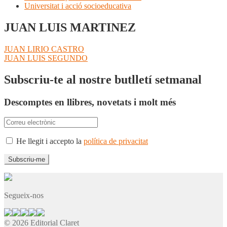
Universitat i acció socioeducativa
JUAN LUIS MARTINEZ
Navegació
Entrada
JUAN LIRIO CASTRO
anterior:
Pròxima
JUAN LUIS SEGUNDO
d'entrades
entrada:
Subscriu-te al nostre butlletí setmanal
Descomptes en llibres, novetats i molt més
He llegit i accepto la
política de privacitat
Segueix-nos
© 2026 Editorial Claret