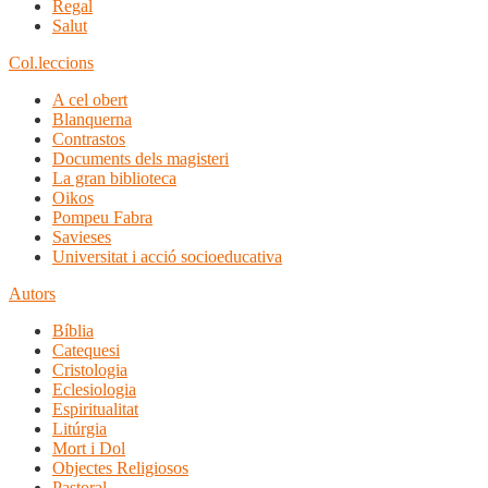
Regal
Salut
Col.leccions
A cel obert
Blanquerna
Contrastos
Documents dels magisteri
La gran biblioteca
Oikos
Pompeu Fabra
Savieses
Universitat i acció socioeducativa
Autors
Bíblia
Catequesi
Cristologia
Eclesiologia
Espiritualitat
Litúrgia
Mort i Dol
Objectes Religiosos
Pastoral