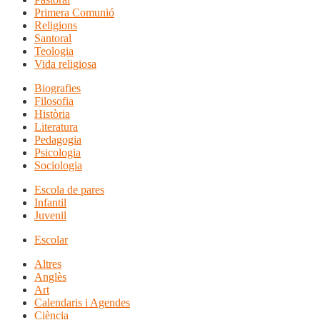
Primera Comunió
Religions
Santoral
Teologia
Vida religiosa
Biografies
Filosofia
Història
Literatura
Pedagogia
Psicologia
Sociologia
Escola de pares
Infantil
Juvenil
Escolar
Altres
Anglès
Art
Calendaris i Agendes
Ciència