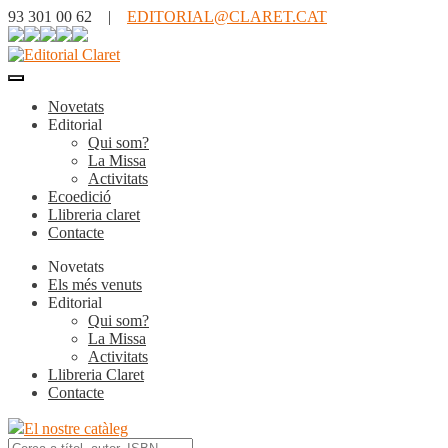
93 301 00 62 |
EDITORIAL@CLARET.CAT
Novetats
Editorial
Qui som?
La Missa
Activitats
Ecoedició
Llibreria claret
Contacte
Novetats
Els més venuts
Editorial
Qui som?
La Missa
Activitats
Llibreria Claret
Contacte
El nostre catàleg