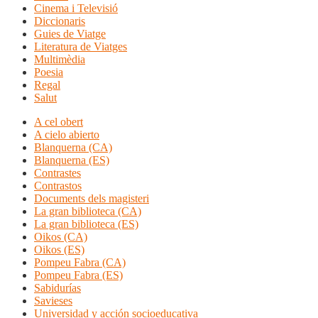
Cinema i Televisió
Diccionaris
Guies de Viatge
Literatura de Viatges
Multimèdia
Poesia
Regal
Salut
A cel obert
A cielo abierto
Blanquerna (CA)
Blanquerna (ES)
Contrastes
Contrastos
Documents dels magisteri
La gran biblioteca (CA)
La gran biblioteca (ES)
Oikos (CA)
Oikos (ES)
Pompeu Fabra (CA)
Pompeu Fabra (ES)
Sabidurías
Savieses
Universidad y acción socioeducativa