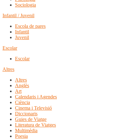
Sociologia
Infantil / Juvenil
Escola de pares
Infantil
Juvenil
Escolar
Escolar
Altres
Altres
Anglès
Art
Calendaris i Agendes
Ciència
Cinema i Televisió
Diccionaris
Guies de Viatge
Literatura de Viatges
Multimèdia
Poesia