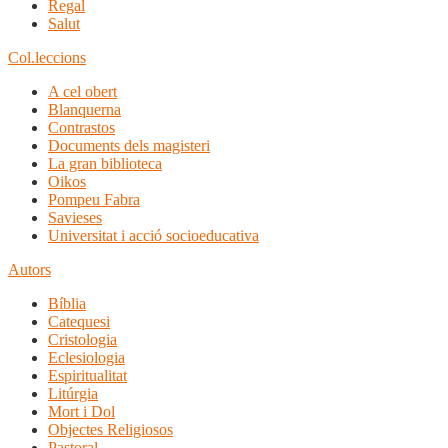
Regal
Salut
Col.leccions
A cel obert
Blanquerna
Contrastos
Documents dels magisteri
La gran biblioteca
Oikos
Pompeu Fabra
Savieses
Universitat i acció socioeducativa
Autors
Bíblia
Catequesi
Cristologia
Eclesiologia
Espiritualitat
Litúrgia
Mort i Dol
Objectes Religiosos
Pastoral