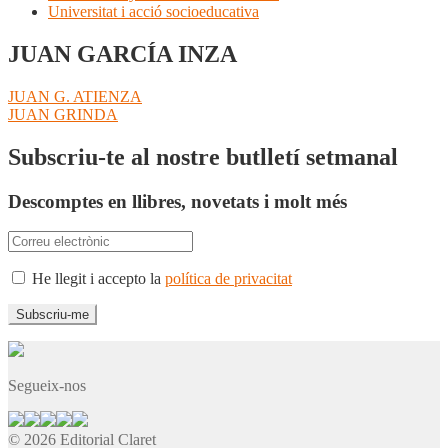
Universitat i acció socioeducativa
JUAN GARCÍA INZA
Navegació
Entrada
JUAN G. ATIENZA
anterior:
Pròxima
JUAN GRINDA
d'entrades
entrada:
Subscriu-te al nostre butlletí setmanal
Descomptes en llibres, novetats i molt més
He llegit i accepto la
política de privacitat
Segueix-nos
© 2026 Editorial Claret