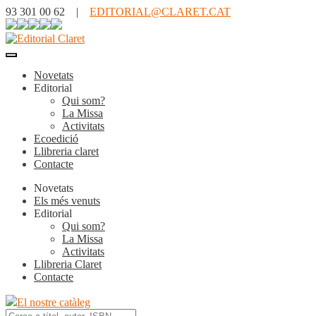
93 301 00 62 |
EDITORIAL@CLARET.CAT
Novetats
Editorial
Qui som?
La Missa
Activitats
Ecoedició
Llibreria claret
Contacte
Novetats
Els més venuts
Editorial
Qui som?
La Missa
Activitats
Llibreria Claret
Contacte
El nostre catàleg