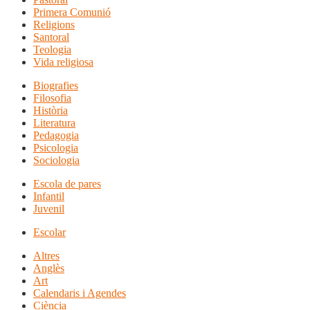
Primera Comunió
Religions
Santoral
Teologia
Vida religiosa
Biografies
Filosofia
Història
Literatura
Pedagogia
Psicologia
Sociologia
Escola de pares
Infantil
Juvenil
Escolar
Altres
Anglès
Art
Calendaris i Agendes
Ciència