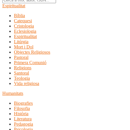
Espiritualitat
Bíblia
Catequesi
Cristologia
Eclesiologia
Espiritualitat
Litúrgia
Mort i Dol
Objectes Religiosos
Pastoral
Primera Comunió
Religions
Santoral
Teologia
Vida religiosa
Humanitats
Biografies
Filosofia
Història
Literatura
Pedagogia
Psicologia