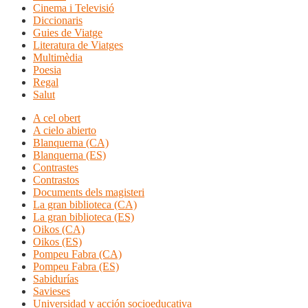
Cinema i Televisió
Diccionaris
Guies de Viatge
Literatura de Viatges
Multimèdia
Poesia
Regal
Salut
A cel obert
A cielo abierto
Blanquerna (CA)
Blanquerna (ES)
Contrastes
Contrastos
Documents dels magisteri
La gran biblioteca (CA)
La gran biblioteca (ES)
Oikos (CA)
Oikos (ES)
Pompeu Fabra (CA)
Pompeu Fabra (ES)
Sabidurías
Savieses
Universidad y acción socioeducativa