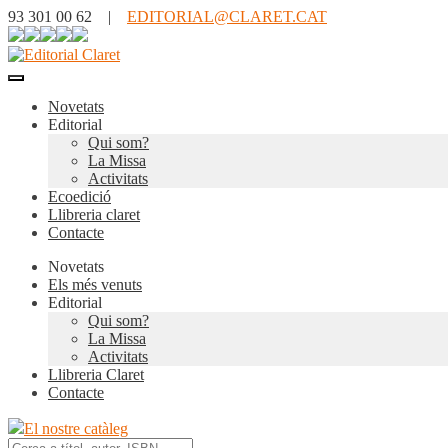
93 301 00 62 |
EDITORIAL@CLARET.CAT
Novetats
Editorial
Qui som?
La Missa
Activitats
Ecoedició
Llibreria claret
Contacte
Novetats
Els més venuts
Editorial
Qui som?
La Missa
Activitats
Llibreria Claret
Contacte
El nostre catàleg