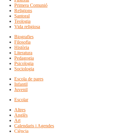
Primera Comunió
Religions
Santoral
Teologia
Vida religiosa
Biografies
Filosofia
Història
Literatura
Pedagogia
Psicologia
Sociologia
Escola de pares
Infantil
Juvenil
Escolar
Altres
Anglès
Art
Calendaris i Agendes
Ciència