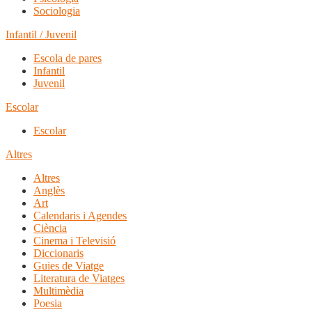
Sociologia
Infantil / Juvenil
Escola de pares
Infantil
Juvenil
Escolar
Escolar
Altres
Altres
Anglès
Art
Calendaris i Agendes
Ciència
Cinema i Televisió
Diccionaris
Guies de Viatge
Literatura de Viatges
Multimèdia
Poesia