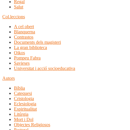
Regal
Salut
Col.leccions
A cel obert
Blanquerna
Contrastos
Documents dels magisteri
La gran biblioteca
Oikos
Pompeu Fabra
Savieses
Universitat i acció socioeducativa
Autors
Bíblia
Catequesi
Cristologia
Eclesiologia
Espiritualitat
Litúrgia
Mort i Dol
Objectes Religiosos
Pastoral