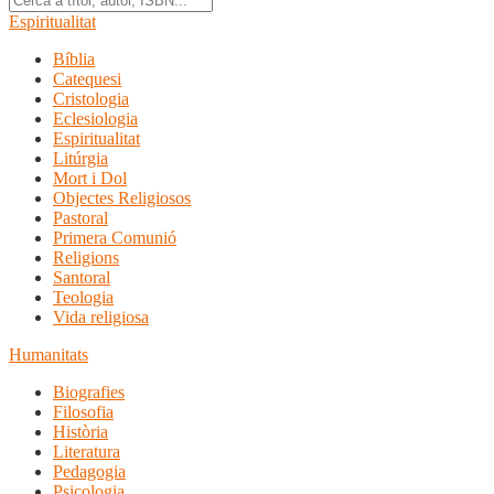
Espiritualitat
Bíblia
Catequesi
Cristologia
Eclesiologia
Espiritualitat
Litúrgia
Mort i Dol
Objectes Religiosos
Pastoral
Primera Comunió
Religions
Santoral
Teologia
Vida religiosa
Humanitats
Biografies
Filosofia
Història
Literatura
Pedagogia
Psicologia