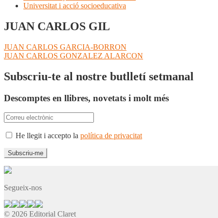
Universitat i acció socioeducativa
JUAN CARLOS GIL
Navegació
Entrada
JUAN CARLOS GARCIA-BORRON
anterior:
Pròxima
JUAN CARLOS GONZALEZ ALARCON
d'entrades
entrada:
Subscriu-te al nostre butlletí setmanal
Descomptes en llibres, novetats i molt més
He llegit i accepto la
política de privacitat
Segueix-nos
© 2026 Editorial Claret