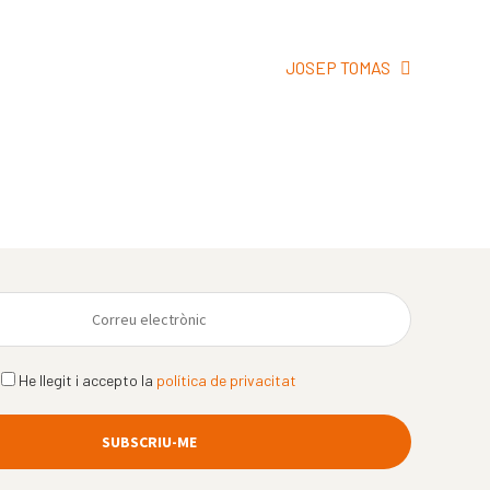
Pròxima
JOSEP TOMAS
entrada:
He llegit i accepto la
política de privacitat