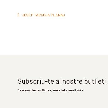
Navegació
Entrada
JOSEP TARROJA PLANAS
d'entrades
anterior:
Subscriu-te al nostre butllet
Descomptes en llibres, novetats i molt més