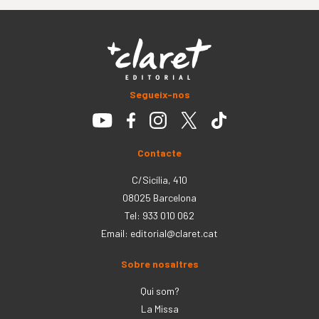
Segueix-nos
Contacte
C/Sicília, 410
08025 Barcelona
Tel: 933 010 062
Email:
editorial@claret.cat
Sobre nosaltres
Qui som?
La Missa