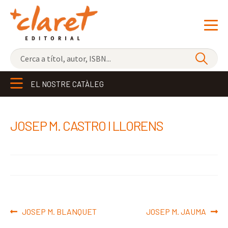
NOVETATS
EL NOSTRE CATÀLEG
ELS MÉS VENUTS
EDITORIAL
Exp
JOSEP M. CASTRO I LLORENS
el
LLIBRERIA CLARET
me
CONTACTE
sec
Navegació
Entrada
Pròxima
JOSEP M. BLANQUET
JOSEP M. JAUMA
d'entrades
anterior:
entrada: