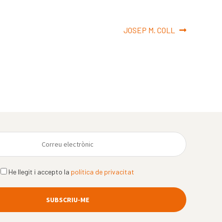
Pròxima
JOSEP M. COLL
entrada:
He llegit i accepto la
política de privacitat