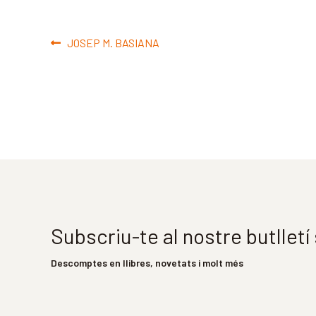
Navegació
Entrada
JOSEP M. BASIANA
d'entrades
anterior:
Subscriu-te al nostre butllet
Descomptes en llibres, novetats i molt més