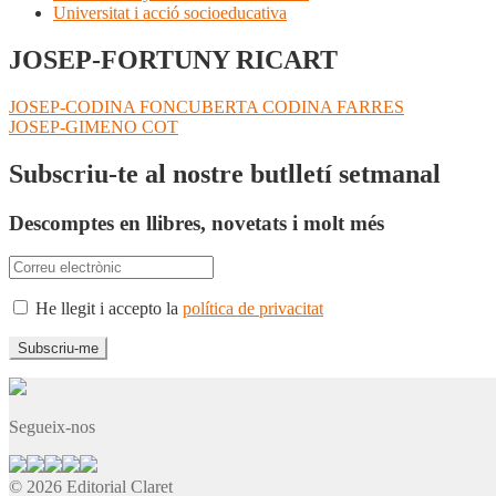
Universitat i acció socioeducativa
JOSEP-FORTUNY RICART
Navegació
Entrada
JOSEP-CODINA FONCUBERTA CODINA FARRES
anterior:
Pròxima
JOSEP-GIMENO COT
d'entrades
entrada:
Subscriu-te al nostre butlletí setmanal
Descomptes en llibres, novetats i molt més
He llegit i accepto la
política de privacitat
Segueix-nos
© 2026 Editorial Claret