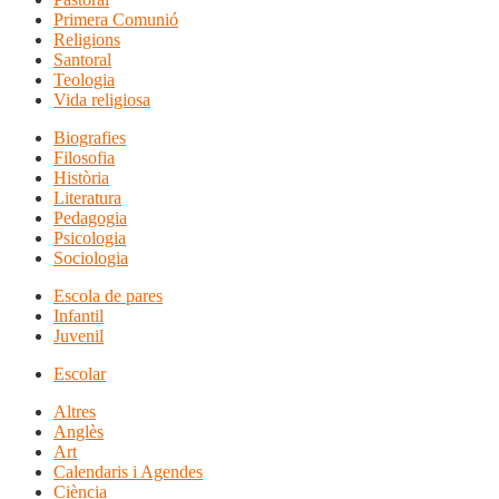
Primera Comunió
Religions
Santoral
Teologia
Vida religiosa
Biografies
Filosofia
Història
Literatura
Pedagogia
Psicologia
Sociologia
Escola de pares
Infantil
Juvenil
Escolar
Altres
Anglès
Art
Calendaris i Agendes
Ciència