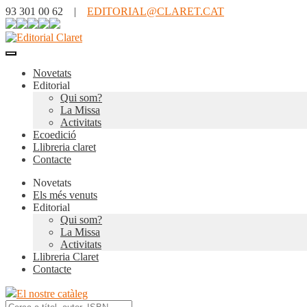
93 301 00 62 |
EDITORIAL@CLARET.CAT
Novetats
Editorial
Qui som?
La Missa
Activitats
Ecoedició
Llibreria claret
Contacte
Novetats
Els més venuts
Editorial
Qui som?
La Missa
Activitats
Llibreria Claret
Contacte
El nostre catàleg