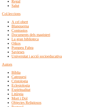
Regal
Salut
Col.leccions
A cel obert
Blanquerna
Contrastos
Documents dels magisteri
La gran biblioteca
Oikos
Pompeu Fabra
Savieses
Universitat i acció socioeducativa
Autors
Bíblia
Catequesi
Cristologia
Eclesiologia
Espiritualitat
Litúrgia
Mort i Dol
Objectes Religiosos
Pastoral