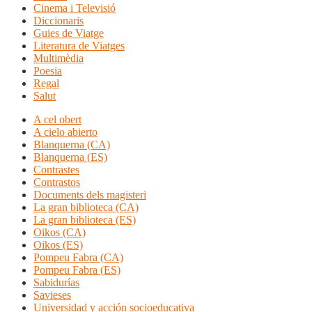
Cinema i Televisió
Diccionaris
Guies de Viatge
Literatura de Viatges
Multimèdia
Poesia
Regal
Salut
A cel obert
A cielo abierto
Blanquerna (CA)
Blanquerna (ES)
Contrastes
Contrastos
Documents dels magisteri
La gran biblioteca (CA)
La gran biblioteca (ES)
Oikos (CA)
Oikos (ES)
Pompeu Fabra (CA)
Pompeu Fabra (ES)
Sabidurías
Savieses
Universidad y acción socioeducativa