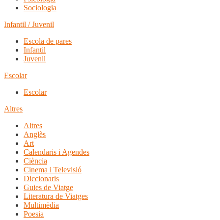
Sociologia
Infantil / Juvenil
Escola de pares
Infantil
Juvenil
Escolar
Escolar
Altres
Altres
Anglès
Art
Calendaris i Agendes
Ciència
Cinema i Televisió
Diccionaris
Guies de Viatge
Literatura de Viatges
Multimèdia
Poesia