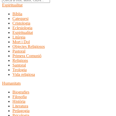
Espiritualitat
Bíblia
Catequesi
Cristologia
Eclesiologia
Espiritualitat
Litúrgia
Mort i Dol
Objectes Religiosos
Pastoral
Primera Comunió
Religions
Santoral
Teologia
Vida religiosa
Humanitats
Biografies
Filosofia
Història
Literatura
Pedagogia
Psicologia