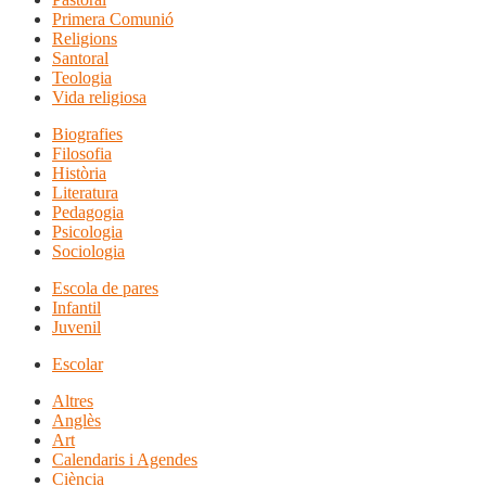
Primera Comunió
Religions
Santoral
Teologia
Vida religiosa
Biografies
Filosofia
Història
Literatura
Pedagogia
Psicologia
Sociologia
Escola de pares
Infantil
Juvenil
Escolar
Altres
Anglès
Art
Calendaris i Agendes
Ciència