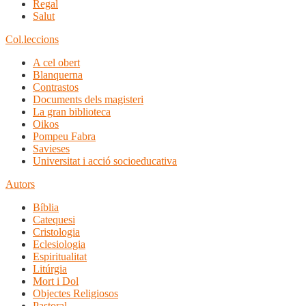
Regal
Salut
Col.leccions
A cel obert
Blanquerna
Contrastos
Documents dels magisteri
La gran biblioteca
Oikos
Pompeu Fabra
Savieses
Universitat i acció socioeducativa
Autors
Bíblia
Catequesi
Cristologia
Eclesiologia
Espiritualitat
Litúrgia
Mort i Dol
Objectes Religiosos
Pastoral