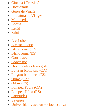
Cinema i Televisió
Diccionaris
Guies de Viatge
Literatura de Viatges
Multimèdia
Poesia
Regal
Salut
A cel obert
A cielo abierto
Blanquerna (CA)
Blanquerna (ES)
Contrastes
Contrastos
Documents dels magisteri
La gran biblioteca (CA)
La gran biblioteca (ES)
Oikos (CA)
Oikos (ES)
Pompeu Fabra (CA)
Pompeu Fabra (ES)
Sabidurías
Savieses
Universidad y acción socioeducativa