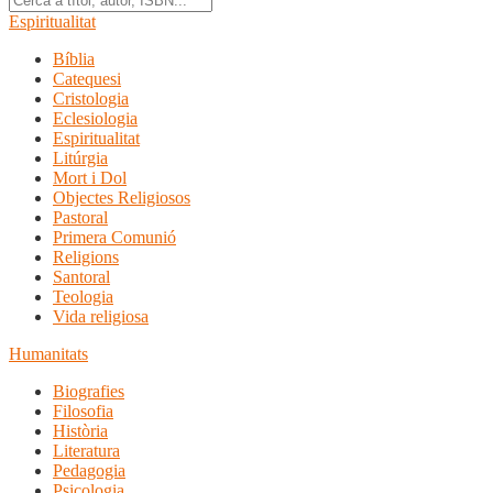
Espiritualitat
Bíblia
Catequesi
Cristologia
Eclesiologia
Espiritualitat
Litúrgia
Mort i Dol
Objectes Religiosos
Pastoral
Primera Comunió
Religions
Santoral
Teologia
Vida religiosa
Humanitats
Biografies
Filosofia
Història
Literatura
Pedagogia
Psicologia