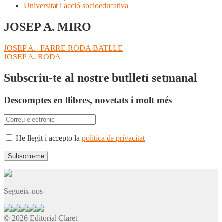
Universitat i acció socioeducativa
JOSEP A. MIRO
Navegació
Entrada
JOSEP A.- FARRE RODA BATLLE
anterior:
Pròxima
JOSEP A. RODA
d'entrades
entrada:
Subscriu-te al nostre butlletí setmanal
Descomptes en llibres, novetats i molt més
He llegit i accepto la
política de privacitat
Segueix-nos
© 2026 Editorial Claret