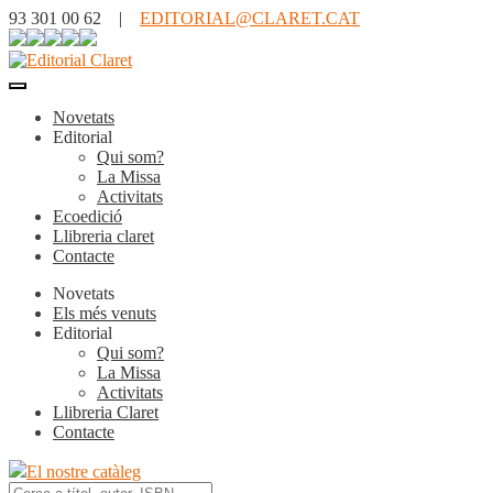
93 301 00 62 |
EDITORIAL@CLARET.CAT
Novetats
Editorial
Qui som?
La Missa
Activitats
Ecoedició
Llibreria claret
Contacte
Novetats
Els més venuts
Editorial
Qui som?
La Missa
Activitats
Llibreria Claret
Contacte
El nostre catàleg