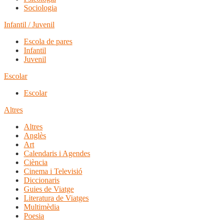
Sociologia
Infantil / Juvenil
Escola de pares
Infantil
Juvenil
Escolar
Escolar
Altres
Altres
Anglès
Art
Calendaris i Agendes
Ciència
Cinema i Televisió
Diccionaris
Guies de Viatge
Literatura de Viatges
Multimèdia
Poesia