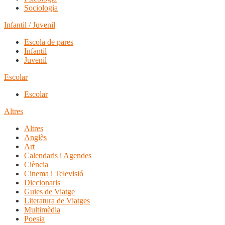
Sociologia
Infantil / Juvenil
Escola de pares
Infantil
Juvenil
Escolar
Escolar
Altres
Altres
Anglès
Art
Calendaris i Agendes
Ciència
Cinema i Televisió
Diccionaris
Guies de Viatge
Literatura de Viatges
Multimèdia
Poesia