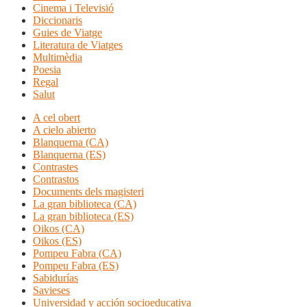
Cinema i Televisió
Diccionaris
Guies de Viatge
Literatura de Viatges
Multimèdia
Poesia
Regal
Salut
A cel obert
A cielo abierto
Blanquerna (CA)
Blanquerna (ES)
Contrastes
Contrastos
Documents dels magisteri
La gran biblioteca (CA)
La gran biblioteca (ES)
Oikos (CA)
Oikos (ES)
Pompeu Fabra (CA)
Pompeu Fabra (ES)
Sabidurías
Savieses
Universidad y acción socioeducativa