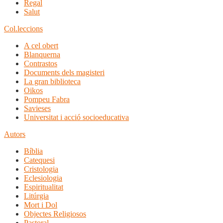
Regal
Salut
Col.leccions
A cel obert
Blanquerna
Contrastos
Documents dels magisteri
La gran biblioteca
Oikos
Pompeu Fabra
Savieses
Universitat i acció socioeducativa
Autors
Bíblia
Catequesi
Cristologia
Eclesiologia
Espiritualitat
Litúrgia
Mort i Dol
Objectes Religiosos
Pastoral