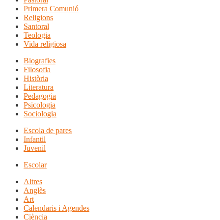
Primera Comunió
Religions
Santoral
Teologia
Vida religiosa
Biografies
Filosofia
Història
Literatura
Pedagogia
Psicologia
Sociologia
Escola de pares
Infantil
Juvenil
Escolar
Altres
Anglès
Art
Calendaris i Agendes
Ciència