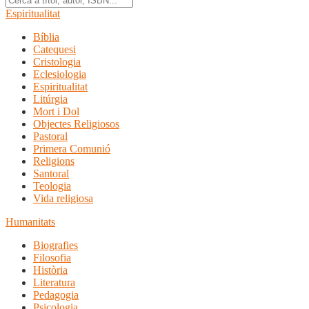
Espiritualitat
Bíblia
Catequesi
Cristologia
Eclesiologia
Espiritualitat
Litúrgia
Mort i Dol
Objectes Religiosos
Pastoral
Primera Comunió
Religions
Santoral
Teologia
Vida religiosa
Humanitats
Biografies
Filosofia
Història
Literatura
Pedagogia
Psicologia