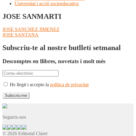
Universitat i acció socioeducativa
JOSE SANMARTI
Navegació
Entrada
JOSE SANCHEZ JIMENEZ
anterior:
Pròxima
JOSE SANTANA
d'entrades
entrada:
Subscriu-te al nostre butlletí setmanal
Descomptes en llibres, novetats i molt més
He llegit i accepto la
política de privacitat
Segueix-nos
© 2026 Editorial Claret