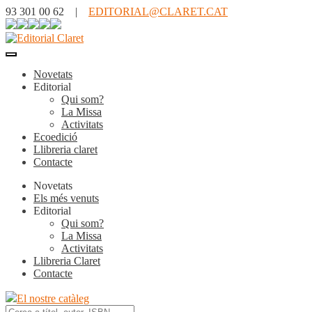
93 301 00 62 |
EDITORIAL@CLARET.CAT
Novetats
Editorial
Qui som?
La Missa
Activitats
Ecoedició
Llibreria claret
Contacte
Novetats
Els més venuts
Editorial
Qui som?
La Missa
Activitats
Llibreria Claret
Contacte
El nostre catàleg