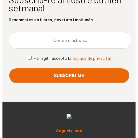
setmanal
Descomptes en llibres, novetats i molt més
He llegit i accepto la
política de privacitat
Segueix-nos