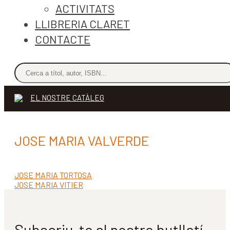
ACTIVITATS
LLIBRERIA CLARET
CONTACTE
EL NOSTRE CATÀLEG
JOSE MARIA VALVERDE
Entrada
JOSE MARIA TORTOSA
Navegació
anterior:
Pròxima
JOSE MARIA VITIER
d'entrades
entrada:
Subscriu-te al nostre butlletí