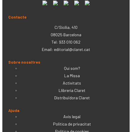
Contacte
C/Sicília, 410
08025 Barcelona
Tel: 933 010 062
Email:
editorial@claret.cat
Sobre nosaltres
Qui som?
La Missa
Activitats
Llibreria Claret
Distribuïdora Claret
Ajuda
Avís legal
Política de privacitat
Política de cookies