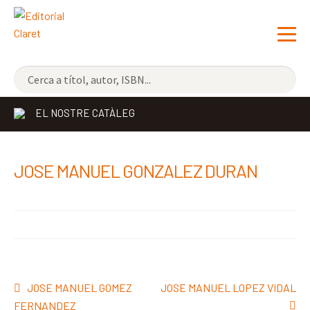
NOVETATS
EL NOSTRE CATÀLEG
ELS MÉS VENUTS
EDITORIAL
Exp
JOSE MANUEL GONZALEZ DURAN
el
LLIBRERIA CLARET
me
CONTACTE
sec
Navegació
Entrada
Pròxima
JOSE MANUEL GOMEZ
JOSE MANUEL LOPEZ VIDAL
d'entrades
anterior:
entrada:
FERNANDEZ