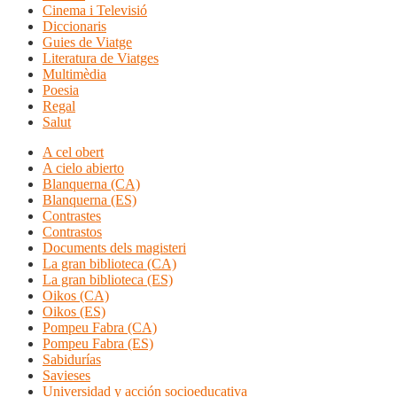
Cinema i Televisió
Diccionaris
Guies de Viatge
Literatura de Viatges
Multimèdia
Poesia
Regal
Salut
A cel obert
A cielo abierto
Blanquerna (CA)
Blanquerna (ES)
Contrastes
Contrastos
Documents dels magisteri
La gran biblioteca (CA)
La gran biblioteca (ES)
Oikos (CA)
Oikos (ES)
Pompeu Fabra (CA)
Pompeu Fabra (ES)
Sabidurías
Savieses
Universidad y acción socioeducativa