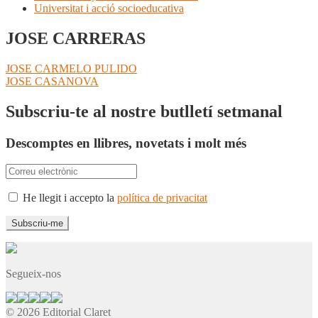
Universitat i acció socioeducativa
JOSE CARRERAS
Navegació
Entrada
JOSE CARMELO PULIDO
anterior:
Pròxima
JOSE CASANOVA
d'entrades
entrada:
Subscriu-te al nostre butlletí setmanal
Descomptes en llibres, novetats i molt més
He llegit i accepto la
política de privacitat
Segueix-nos
© 2026 Editorial Claret