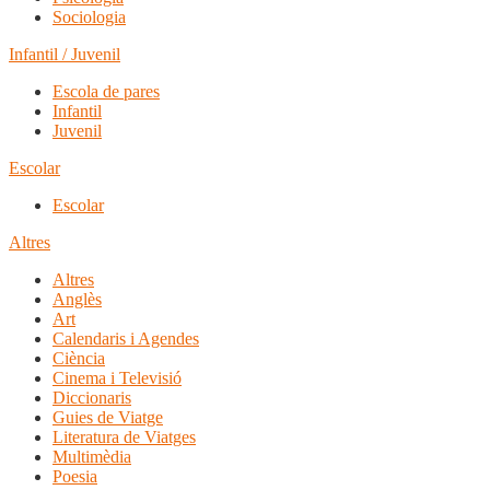
Sociologia
Infantil / Juvenil
Escola de pares
Infantil
Juvenil
Escolar
Escolar
Altres
Altres
Anglès
Art
Calendaris i Agendes
Ciència
Cinema i Televisió
Diccionaris
Guies de Viatge
Literatura de Viatges
Multimèdia
Poesia