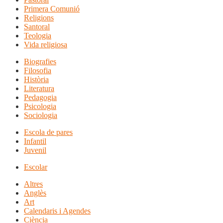
Primera Comunió
Religions
Santoral
Teologia
Vida religiosa
Biografies
Filosofia
Història
Literatura
Pedagogia
Psicologia
Sociologia
Escola de pares
Infantil
Juvenil
Escolar
Altres
Anglès
Art
Calendaris i Agendes
Ciència