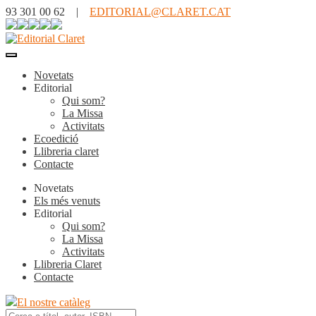
93 301 00 62 |
EDITORIAL@CLARET.CAT
Novetats
Editorial
Qui som?
La Missa
Activitats
Ecoedició
Llibreria claret
Contacte
Novetats
Els més venuts
Editorial
Qui som?
La Missa
Activitats
Llibreria Claret
Contacte
El nostre catàleg