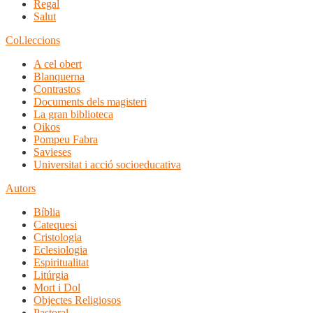
Regal
Salut
Col.leccions
A cel obert
Blanquerna
Contrastos
Documents dels magisteri
La gran biblioteca
Oikos
Pompeu Fabra
Savieses
Universitat i acció socioeducativa
Autors
Bíblia
Catequesi
Cristologia
Eclesiologia
Espiritualitat
Litúrgia
Mort i Dol
Objectes Religiosos
Pastoral