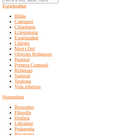
Espiritualitat
Bíblia
Catequesi
Cristologia
Eclesiologia
Espiritualitat
Litúrgia
Mort i Dol
Objectes Religiosos
Pastoral
Primera Comunió
Religions
Santoral
Teologia
Vida religiosa
Humanitats
Biografies
Filosofia
Història
Literatura
Pedagogia
Psicologia