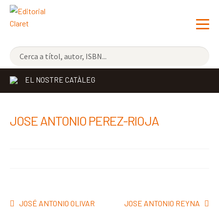
NOVETATS
EL NOSTRE CATÀLEG
ELS MÉS VENUTS
EDITORIAL
Exp
JOSE ANTONIO PEREZ-RIOJA
el
LLIBRERIA CLARET
me
CONTACTE
sec
Navegació
Entrada
Pròxima
JOSÉ ANTONIO OLIVAR
JOSE ANTONIO REYNA
d'entrades
anterior:
entrada: