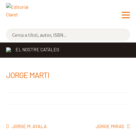
NOVETATS
EL NOSTRE CATÀLEG
ELS MÉS VENUTS
EDITORIAL
Exp
JORGE MARTI
el
LLIBRERIA CLARET
me
CONTACTE
sec
Navegació
Entrada
Pròxima
JORGE M. AYALA
JORGE MIRAS
d'entrades
anterior:
entrada: