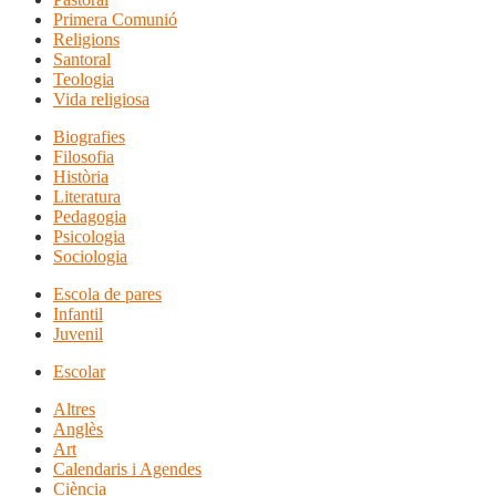
Primera Comunió
Religions
Santoral
Teologia
Vida religiosa
Biografies
Filosofia
Història
Literatura
Pedagogia
Psicologia
Sociologia
Escola de pares
Infantil
Juvenil
Escolar
Altres
Anglès
Art
Calendaris i Agendes
Ciència