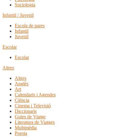
Sociologia
Infantil / Juvenil
Escola de pares
Infantil
Juvenil
Escolar
Escolar
Altres
Altres
Anglès
Art
Calendaris i Agendes
Ciència
Cinema i Televisió
Diccionaris
Guies de Viatge
Literatura de Viatges
Multimèdia
Poesia