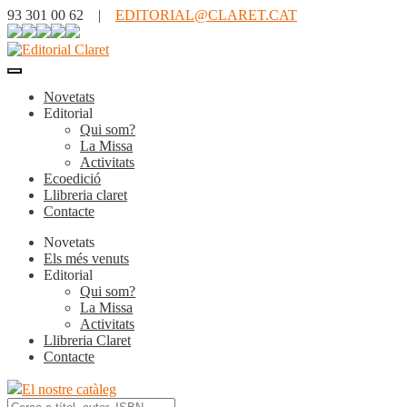
93 301 00 62 |
EDITORIAL@CLARET.CAT
Novetats
Editorial
Qui som?
La Missa
Activitats
Ecoedició
Llibreria claret
Contacte
Novetats
Els més venuts
Editorial
Qui som?
La Missa
Activitats
Llibreria Claret
Contacte
El nostre catàleg