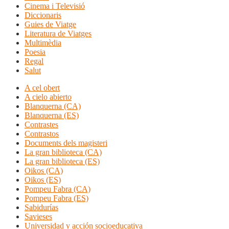
Cinema i Televisió
Diccionaris
Guies de Viatge
Literatura de Viatges
Multimèdia
Poesia
Regal
Salut
A cel obert
A cielo abierto
Blanquerna (CA)
Blanquerna (ES)
Contrastes
Contrastos
Documents dels magisteri
La gran biblioteca (CA)
La gran biblioteca (ES)
Oikos (CA)
Oikos (ES)
Pompeu Fabra (CA)
Pompeu Fabra (ES)
Sabidurías
Savieses
Universidad y acción socioeducativa