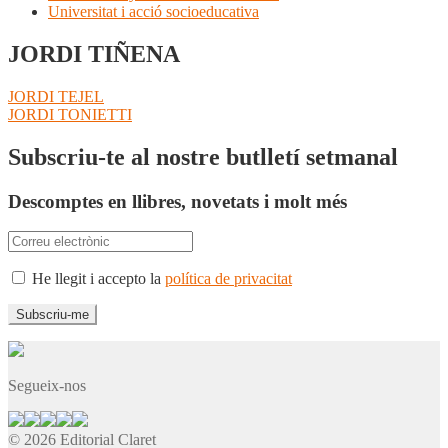
Universitat i acció socioeducativa
JORDI TIÑENA
Navegació
Entrada
JORDI TEJEL
anterior:
Pròxima
JORDI TONIETTI
d'entrades
entrada:
Subscriu-te al nostre butlletí setmanal
Descomptes en llibres, novetats i molt més
He llegit i accepto la
política de privacitat
Segueix-nos
© 2026 Editorial Claret