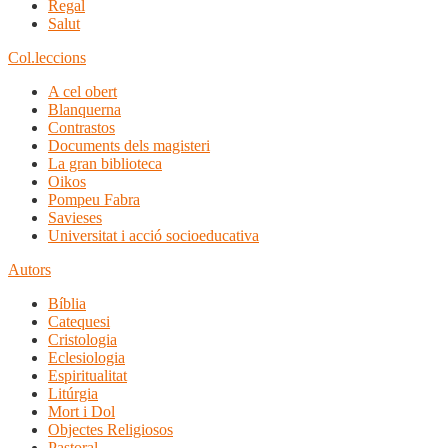
Regal
Salut
Col.leccions
A cel obert
Blanquerna
Contrastos
Documents dels magisteri
La gran biblioteca
Oikos
Pompeu Fabra
Savieses
Universitat i acció socioeducativa
Autors
Bíblia
Catequesi
Cristologia
Eclesiologia
Espiritualitat
Litúrgia
Mort i Dol
Objectes Religiosos
Pastoral