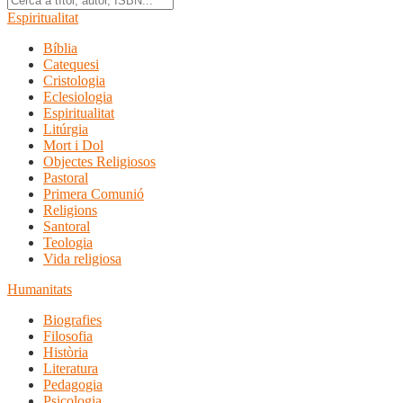
Espiritualitat
Bíblia
Catequesi
Cristologia
Eclesiologia
Espiritualitat
Litúrgia
Mort i Dol
Objectes Religiosos
Pastoral
Primera Comunió
Religions
Santoral
Teologia
Vida religiosa
Humanitats
Biografies
Filosofia
Història
Literatura
Pedagogia
Psicologia