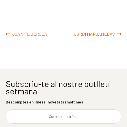
Navegació
Entrada
Pròxima
JOAN FIGUEROLA
JORDI MARJANEDAS
d'entrades
anterior:
entrada:
Subscriu-te al nostre butlletí
setmanal
Descomptes en llibres, novetats i molt més