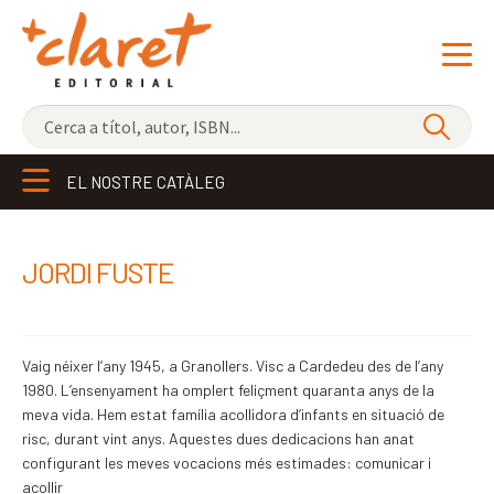
NOVETATS
EL NOSTRE CATÀLEG
ELS MÉS VENUTS
EDITORIAL
Exp
JORDI FUSTE
el
LLIBRERIA CLARET
me
CONTACTE
sec
Vaig néixer l’any 1945, a Granollers. Visc a Cardedeu des de l’any
1980. L’ensenyament ha omplert feliçment quaranta anys de la
meva vida. Hem estat família acollidora d’infants en situació de
risc, durant vint anys. Aquestes dues dedicacions han anat
configurant les meves vocacions més estimades: comunicar i
acollir