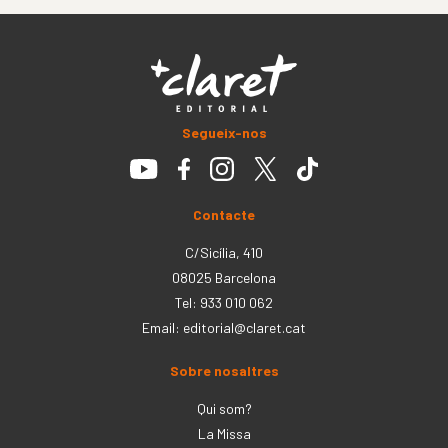
Segueix-nos
Contacte
C/Sicília, 410
08025 Barcelona
Tel: 933 010 062
Email:
editorial@claret.cat
Sobre nosaltres
Qui som?
La Missa