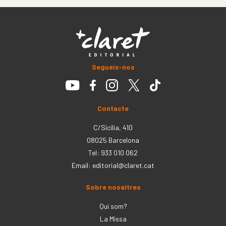
Segueix-nos
Contacte
C/Sicília, 410
08025 Barcelona
Tel: 933 010 062
Email:
editorial@claret.cat
Sobre nosaltres
Qui som?
La Missa