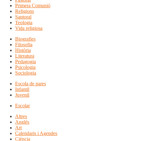
Primera Comunió
Religions
Santoral
Teologia
Vida religiosa
Biografies
Filosofia
Història
Literatura
Pedagogia
Psicologia
Sociologia
Escola de pares
Infantil
Juvenil
Escolar
Altres
Anglès
Art
Calendaris i Agendes
Ciència