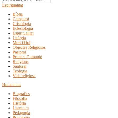
Espiritualitat
Bíblia
Catequesi
Cristologia
Eclesiologia
Espiritualitat
Litúrgia
Mort i Dol
Objectes Religiosos
Pastoral
Primera Comunió
Religions
Santoral
Teologia
Vida religiosa
Humanitats
Biografies
Filosofia
Història
Literatura
Pedagogia
Psicologia