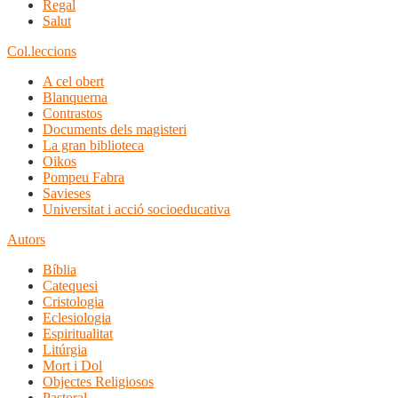
Regal
Salut
Col.leccions
A cel obert
Blanquerna
Contrastos
Documents dels magisteri
La gran biblioteca
Oikos
Pompeu Fabra
Savieses
Universitat i acció socioeducativa
Autors
Bíblia
Catequesi
Cristologia
Eclesiologia
Espiritualitat
Litúrgia
Mort i Dol
Objectes Religiosos
Pastoral