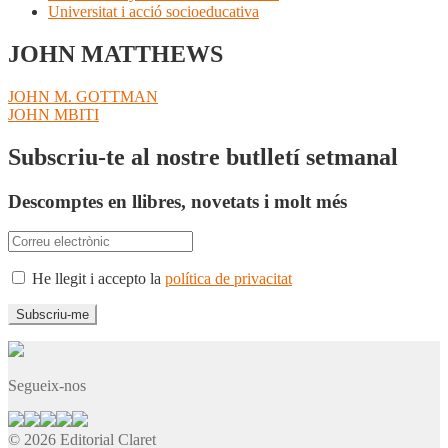
Universitat i acció socioeducativa
JOHN MATTHEWS
Navegació
Entrada
JOHN M. GOTTMAN
anterior:
Pròxima
JOHN MBITI
d'entrades
entrada:
Subscriu-te al nostre butlletí setmanal
Descomptes en llibres, novetats i molt més
He llegit i accepto la
política de privacitat
Segueix-nos
© 2026 Editorial Claret