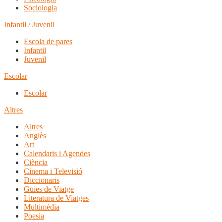
Sociologia
Infantil / Juvenil
Escola de pares
Infantil
Juvenil
Escolar
Escolar
Altres
Altres
Anglès
Art
Calendaris i Agendes
Ciència
Cinema i Televisió
Diccionaris
Guies de Viatge
Literatura de Viatges
Multimèdia
Poesia