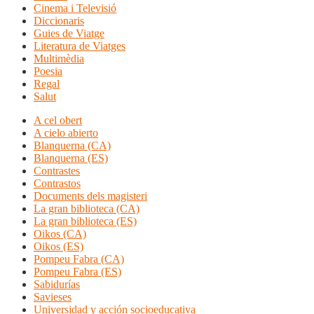
Cinema i Televisió
Diccionaris
Guies de Viatge
Literatura de Viatges
Multimèdia
Poesia
Regal
Salut
A cel obert
A cielo abierto
Blanquerna (CA)
Blanquerna (ES)
Contrastes
Contrastos
Documents dels magisteri
La gran biblioteca (CA)
La gran biblioteca (ES)
Oikos (CA)
Oikos (ES)
Pompeu Fabra (CA)
Pompeu Fabra (ES)
Sabidurías
Savieses
Universidad y acción socioeducativa