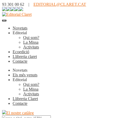
93 301 00 62 |
EDITORIAL@CLARET.CAT
Novetats
Editorial
Qui som?
La Missa
Activitats
Ecoedició
Llibreria claret
Contacte
Novetats
Els més venuts
Editorial
Qui som?
La Missa
Activitats
Llibreria Claret
Contacte
El nostre catàleg