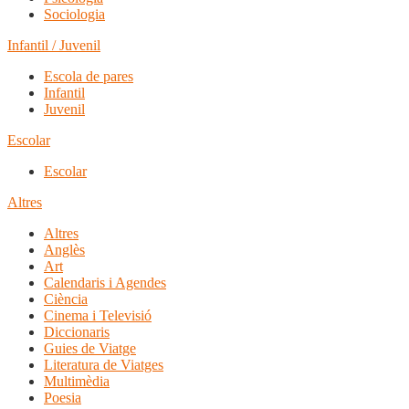
Sociologia
Infantil / Juvenil
Escola de pares
Infantil
Juvenil
Escolar
Escolar
Altres
Altres
Anglès
Art
Calendaris i Agendes
Ciència
Cinema i Televisió
Diccionaris
Guies de Viatge
Literatura de Viatges
Multimèdia
Poesia