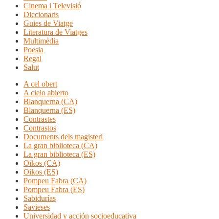
Cinema i Televisió
Diccionaris
Guies de Viatge
Literatura de Viatges
Multimèdia
Poesia
Regal
Salut
A cel obert
A cielo abierto
Blanquerna (CA)
Blanquerna (ES)
Contrastes
Contrastos
Documents dels magisteri
La gran biblioteca (CA)
La gran biblioteca (ES)
Oikos (CA)
Oikos (ES)
Pompeu Fabra (CA)
Pompeu Fabra (ES)
Sabidurías
Savieses
Universidad y acción socioeducativa