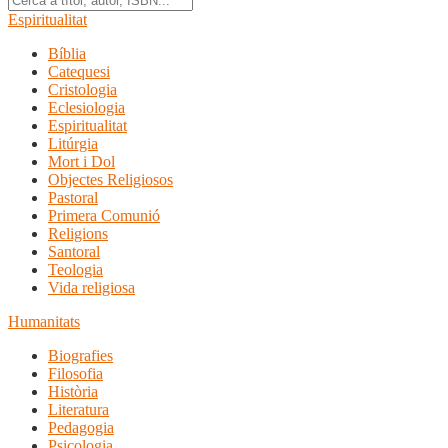
Espiritualitat
Bíblia
Catequesi
Cristologia
Eclesiologia
Espiritualitat
Litúrgia
Mort i Dol
Objectes Religiosos
Pastoral
Primera Comunió
Religions
Santoral
Teologia
Vida religiosa
Humanitats
Biografies
Filosofia
Història
Literatura
Pedagogia
Psicologia