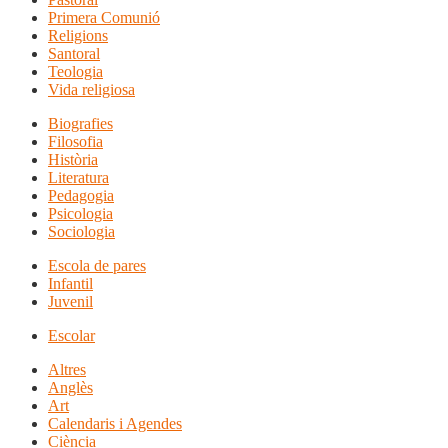
Primera Comunió
Religions
Santoral
Teologia
Vida religiosa
Biografies
Filosofia
Història
Literatura
Pedagogia
Psicologia
Sociologia
Escola de pares
Infantil
Juvenil
Escolar
Altres
Anglès
Art
Calendaris i Agendes
Ciència