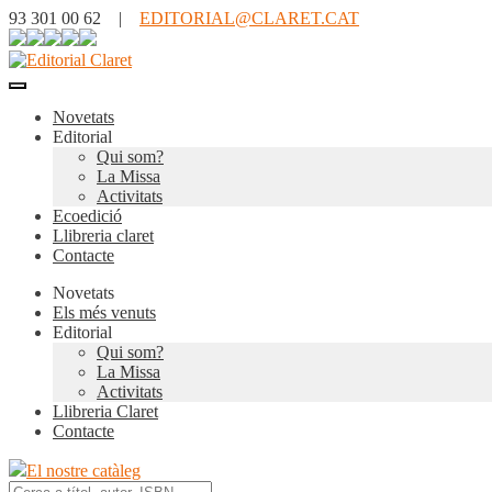
93 301 00 62 |
EDITORIAL@CLARET.CAT
Novetats
Editorial
Qui som?
La Missa
Activitats
Ecoedició
Llibreria claret
Contacte
Novetats
Els més venuts
Editorial
Qui som?
La Missa
Activitats
Llibreria Claret
Contacte
El nostre catàleg