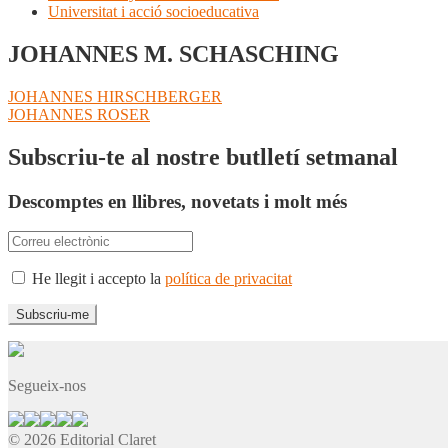
Universitat i acció socioeducativa
JOHANNES M. SCHASCHING
Navegació
Entrada
JOHANNES HIRSCHBERGER
anterior:
Pròxima
JOHANNES ROSER
d'entrades
entrada:
Subscriu-te al nostre butlletí setmanal
Descomptes en llibres, novetats i molt més
He llegit i accepto la
política de privacitat
Segueix-nos
© 2026 Editorial Claret