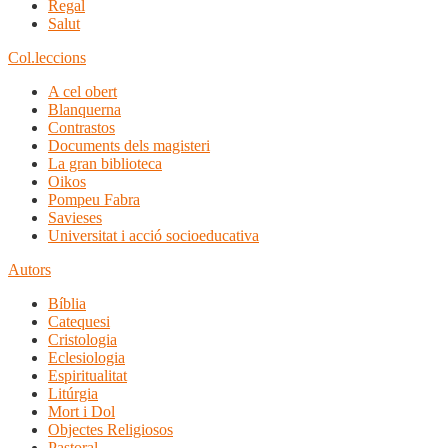
Regal
Salut
Col.leccions
A cel obert
Blanquerna
Contrastos
Documents dels magisteri
La gran biblioteca
Oikos
Pompeu Fabra
Savieses
Universitat i acció socioeducativa
Autors
Bíblia
Catequesi
Cristologia
Eclesiologia
Espiritualitat
Litúrgia
Mort i Dol
Objectes Religiosos
Pastoral