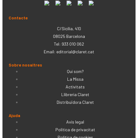
Contacte
C/Sicília, 410
08025 Barcelona
Tel: 933 010 062
Email:
editorial@claret.cat
Sobre nosaltres
Qui som?
La Missa
Activitats
Llibreria Claret
Distribuïdora Claret
Ajuda
Avís legal
Política de privacitat
Política de cookies