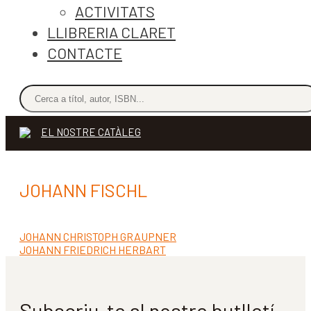
ACTIVITATS
LLIBRERIA CLARET
CONTACTE
EL NOSTRE CATÀLEG
JOHANN FISCHL
Entrada
JOHANN CHRISTOPH GRAUPNER
Navegació
anterior:
Pròxima
JOHANN FRIEDRICH HERBART
d'entrades
entrada:
Subscriu-te al nostre butlletí