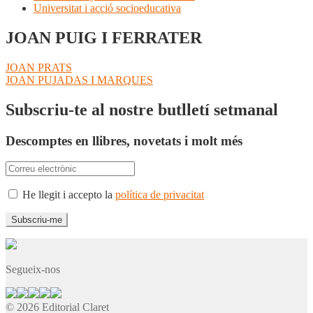
Universitat i acció socioeducativa
JOAN PUIG I FERRATER
Navegació
Entrada
JOAN PRATS
anterior:
Pròxima
JOAN PUJADAS I MARQUES
d'entrades
entrada:
Subscriu-te al nostre butlletí setmanal
Descomptes en llibres, novetats i molt més
He llegit i accepto la
política de privacitat
Segueix-nos
© 2026 Editorial Claret