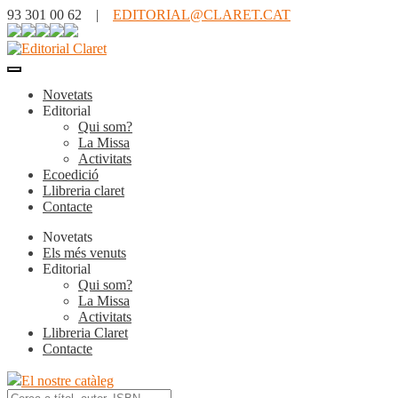
93 301 00 62 |
EDITORIAL@CLARET.CAT
Novetats
Editorial
Qui som?
La Missa
Activitats
Ecoedició
Llibreria claret
Contacte
Novetats
Els més venuts
Editorial
Qui som?
La Missa
Activitats
Llibreria Claret
Contacte
El nostre catàleg