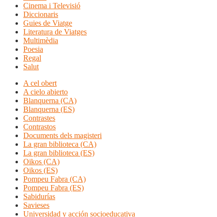
Cinema i Televisió
Diccionaris
Guies de Viatge
Literatura de Viatges
Multimèdia
Poesia
Regal
Salut
A cel obert
A cielo abierto
Blanquerna (CA)
Blanquerna (ES)
Contrastes
Contrastos
Documents dels magisteri
La gran biblioteca (CA)
La gran biblioteca (ES)
Oikos (CA)
Oikos (ES)
Pompeu Fabra (CA)
Pompeu Fabra (ES)
Sabidurías
Savieses
Universidad y acción socioeducativa