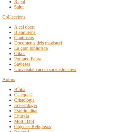
Regal
Salut
Col.leccions
A cel obert
Blanquerna
Contrastos
Documents dels magisteri
La gran biblioteca
Oikos
Pompeu Fabra
Savieses
Universitat i acció socioeducativa
Autors
Bíblia
Catequesi
Cristologia
Eclesiologia
Espiritualitat
Litúrgia
Mort i Dol
Objectes Religiosos
Pastoral