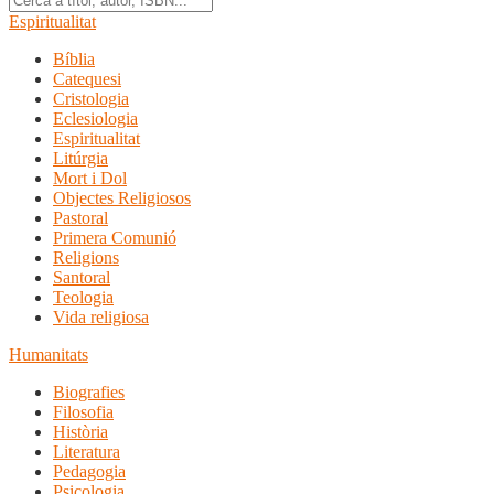
Espiritualitat
Bíblia
Catequesi
Cristologia
Eclesiologia
Espiritualitat
Litúrgia
Mort i Dol
Objectes Religiosos
Pastoral
Primera Comunió
Religions
Santoral
Teologia
Vida religiosa
Humanitats
Biografies
Filosofia
Història
Literatura
Pedagogia
Psicologia