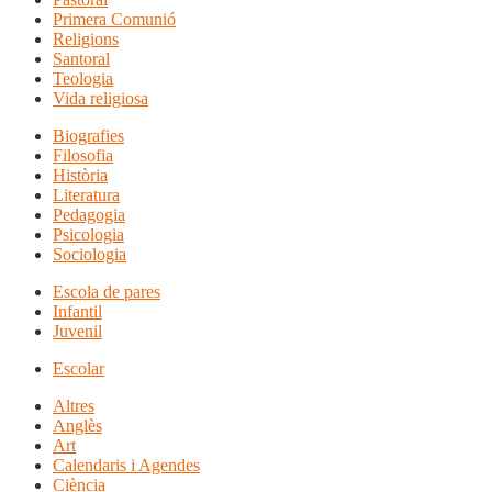
Primera Comunió
Religions
Santoral
Teologia
Vida religiosa
Biografies
Filosofia
Història
Literatura
Pedagogia
Psicologia
Sociologia
Escola de pares
Infantil
Juvenil
Escolar
Altres
Anglès
Art
Calendaris i Agendes
Ciència