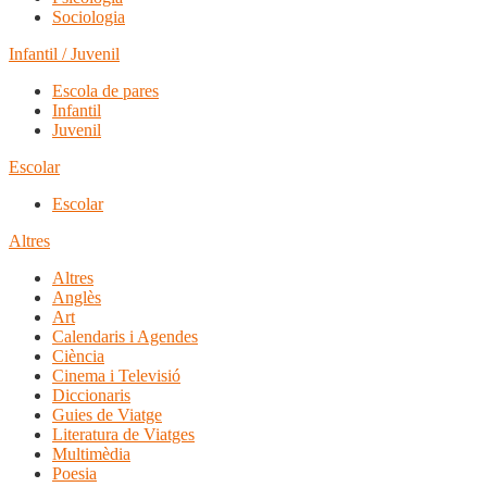
Sociologia
Infantil / Juvenil
Escola de pares
Infantil
Juvenil
Escolar
Escolar
Altres
Altres
Anglès
Art
Calendaris i Agendes
Ciència
Cinema i Televisió
Diccionaris
Guies de Viatge
Literatura de Viatges
Multimèdia
Poesia