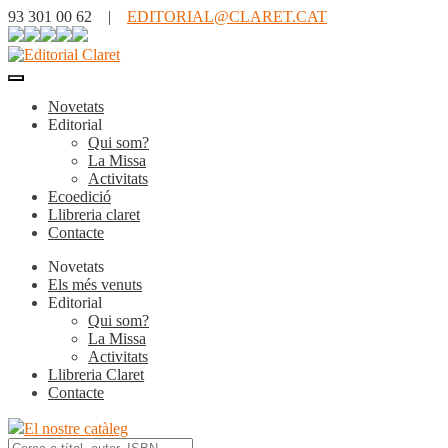
93 301 00 62 |
EDITORIAL@CLARET.CAT
Novetats
Editorial
Qui som?
La Missa
Activitats
Ecoedició
Llibreria claret
Contacte
Novetats
Els més venuts
Editorial
Qui som?
La Missa
Activitats
Llibreria Claret
Contacte
El nostre catàleg