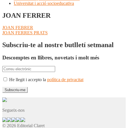
Universitat i acció socioeducativa
JOAN FERRER
Navegació
Entrada
JOAN FEBRER
anterior:
Pròxima
JOAN FERRES PRATS
d'entrades
entrada:
Subscriu-te al nostre butlletí setmanal
Descomptes en llibres, novetats i molt més
He llegit i accepto la
política de privacitat
Segueix-nos
© 2026 Editorial Claret