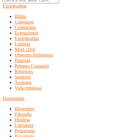
Espiritualitat
Bíblia
Catequesi
Cristologia
Eclesiologia
Espiritualitat
Litúrgia
Mort i Dol
Objectes Religiosos
Pastoral
Primera Comunió
Religions
Santoral
Teologia
Vida religiosa
Humanitats
Biografies
Filosofia
Història
Literatura
Pedagogia
Psicologia