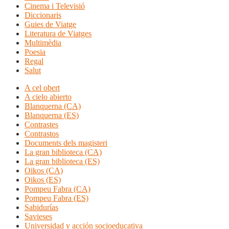
Cinema i Televisió
Diccionaris
Guies de Viatge
Literatura de Viatges
Multimèdia
Poesia
Regal
Salut
A cel obert
A cielo abierto
Blanquerna (CA)
Blanquerna (ES)
Contrastes
Contrastos
Documents dels magisteri
La gran biblioteca (CA)
La gran biblioteca (ES)
Oikos (CA)
Oikos (ES)
Pompeu Fabra (CA)
Pompeu Fabra (ES)
Sabidurías
Savieses
Universidad y acción socioeducativa