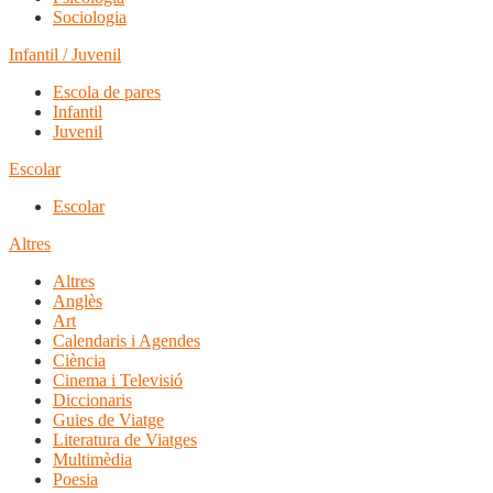
Sociologia
Infantil / Juvenil
Escola de pares
Infantil
Juvenil
Escolar
Escolar
Altres
Altres
Anglès
Art
Calendaris i Agendes
Ciència
Cinema i Televisió
Diccionaris
Guies de Viatge
Literatura de Viatges
Multimèdia
Poesia