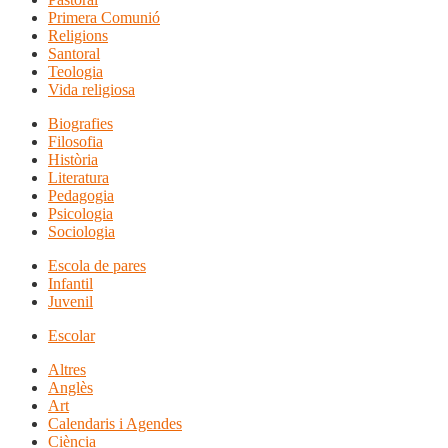
Primera Comunió
Religions
Santoral
Teologia
Vida religiosa
Biografies
Filosofia
Història
Literatura
Pedagogia
Psicologia
Sociologia
Escola de pares
Infantil
Juvenil
Escolar
Altres
Anglès
Art
Calendaris i Agendes
Ciència