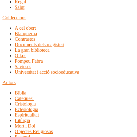
Regal
Salut
Col.leccions
A cel obert
Blanquerna
Contrastos
Documents dels magisteri
La gran biblioteca
Oikos
Pompeu Fabra
Savieses
Universitat i acció socioeducativa
Autors
Bíblia
Catequesi
Cristologia
Eclesiologia
Espiritualitat
Litúrgia
Mort i Dol
Objectes Religiosos
Pastoral