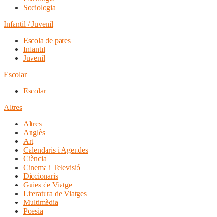
Sociologia
Infantil / Juvenil
Escola de pares
Infantil
Juvenil
Escolar
Escolar
Altres
Altres
Anglès
Art
Calendaris i Agendes
Ciència
Cinema i Televisió
Diccionaris
Guies de Viatge
Literatura de Viatges
Multimèdia
Poesia