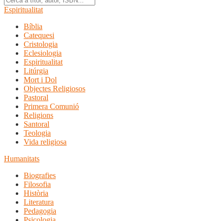
Espiritualitat
Bíblia
Catequesi
Cristologia
Eclesiologia
Espiritualitat
Litúrgia
Mort i Dol
Objectes Religiosos
Pastoral
Primera Comunió
Religions
Santoral
Teologia
Vida religiosa
Humanitats
Biografies
Filosofia
Història
Literatura
Pedagogia
Psicologia