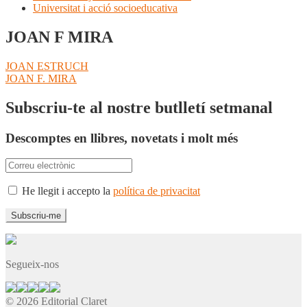
Universitat i acció socioeducativa
JOAN F MIRA
Navegació
Entrada
JOAN ESTRUCH
anterior:
Pròxima
JOAN F. MIRA
d'entrades
entrada:
Subscriu-te al nostre butlletí setmanal
Descomptes en llibres, novetats i molt més
He llegit i accepto la
política de privacitat
Segueix-nos
© 2026 Editorial Claret