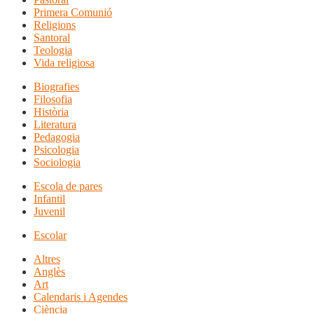
Primera Comunió
Religions
Santoral
Teologia
Vida religiosa
Biografies
Filosofia
Història
Literatura
Pedagogia
Psicologia
Sociologia
Escola de pares
Infantil
Juvenil
Escolar
Altres
Anglès
Art
Calendaris i Agendes
Ciència