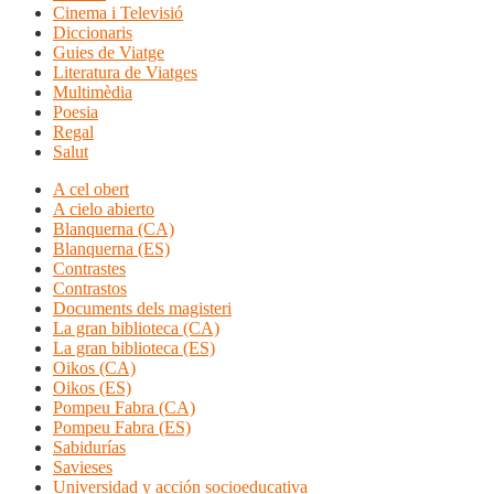
Cinema i Televisió
Diccionaris
Guies de Viatge
Literatura de Viatges
Multimèdia
Poesia
Regal
Salut
A cel obert
A cielo abierto
Blanquerna (CA)
Blanquerna (ES)
Contrastes
Contrastos
Documents dels magisteri
La gran biblioteca (CA)
La gran biblioteca (ES)
Oikos (CA)
Oikos (ES)
Pompeu Fabra (CA)
Pompeu Fabra (ES)
Sabidurías
Savieses
Universidad y acción socioeducativa