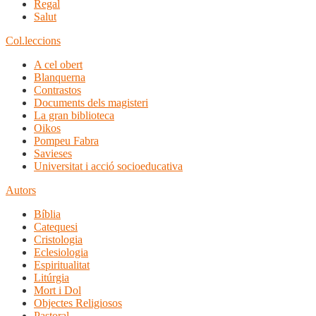
Regal
Salut
Col.leccions
A cel obert
Blanquerna
Contrastos
Documents dels magisteri
La gran biblioteca
Oikos
Pompeu Fabra
Savieses
Universitat i acció socioeducativa
Autors
Bíblia
Catequesi
Cristologia
Eclesiologia
Espiritualitat
Litúrgia
Mort i Dol
Objectes Religiosos
Pastoral