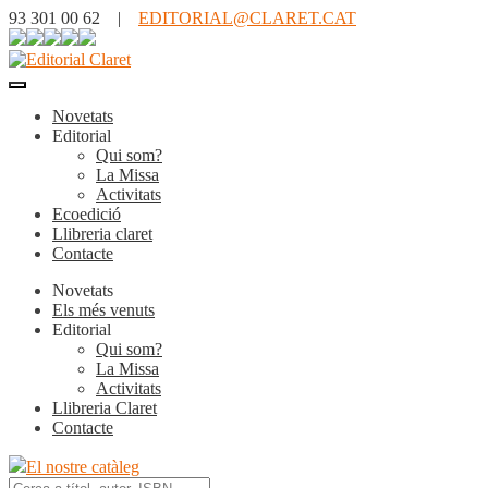
93 301 00 62 |
EDITORIAL@CLARET.CAT
Novetats
Editorial
Qui som?
La Missa
Activitats
Ecoedició
Llibreria claret
Contacte
Novetats
Els més venuts
Editorial
Qui som?
La Missa
Activitats
Llibreria Claret
Contacte
El nostre catàleg