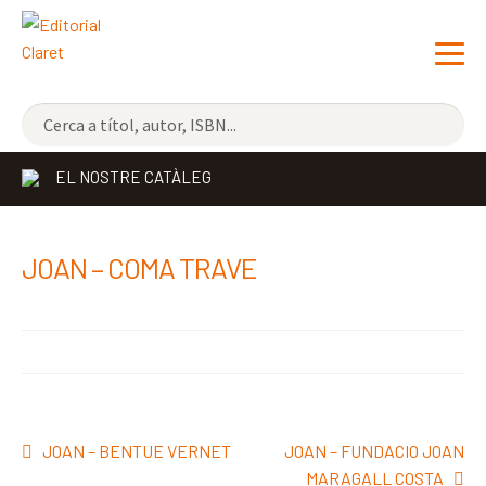
NOVETATS
EL NOSTRE CATÀLEG
ELS MÉS VENUTS
EDITORIAL
Exp
JOAN – COMA TRAVE
el
LLIBRERIA CLARET
me
CONTACTE
sec
Navegació
Entrada
Pròxima
JOAN – BENTUE VERNET
JOAN – FUNDACIO JOAN
d'entrades
anterior:
entrada:
MARAGALL COSTA