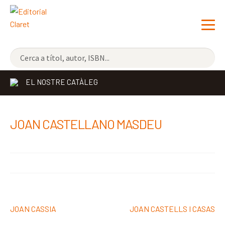
NOVETATS
EL NOSTRE CATÀLEG
ELS MÉS VENUTS
EDITORIAL
JOAN CASTELLANO MASDEU
LLIBRERIA CLARET
CONTACTE
Navegació
Entrada
Pròxima
JOAN CASSIA
JOAN CASTELLS I CASAS
d'entrades
anterior:
entrada: