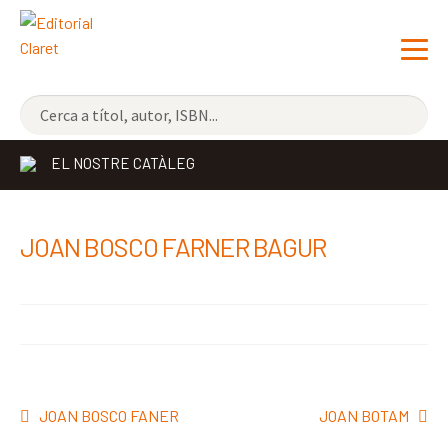
NOVETATS
EL NOSTRE CATÀLEG
ELS MÉS VENUTS
EDITORIAL
JOAN BOSCO FARNER BAGUR
LLIBRERIA CLARET
CONTACTE
Navegació
Entrada
Pròxima
JOAN BOSCO FANER
JOAN BOTAM
d'entrades
anterior:
entrada: