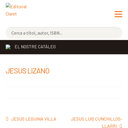
NOVETATS
EL NOSTRE CATÀLEG
ELS MÉS VENUTS
EDITORIAL
Exp
JESUS LIZANO
el
LLIBRERIA CLARET
me
CONTACTE
sec
Navegació
Entrada
Pròxima
JESUS LEGUINA VILLA
JESUS LUIS CUNCHILLOS-
d'entrades
anterior:
entrada:
LLARRI