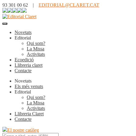
93 301 00 62 |
EDITORIAL@CLARET.CAT
Novetats
Editorial
Qui som?
La Missa
Activitats
Ecoedició
Llibreria claret
Contacte
Novetats
Els més venuts
Editorial
Qui som?
La Missa
Activitats
Llibreria Claret
Contacte
El nostre catàleg