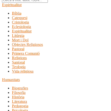
Espiritualitat
Bíblia
Catequesi
Cristologia
Eclesiologia
Espiritualitat
Litúrgia
Mort i Dol
Objectes Religiosos
Pastoral
Primera Comunió
Religions
Santoral
Teologia
Vida religiosa
Humanitats
Biografies
Filosofia
Història
Literatura
Pedagogia
Psicologia