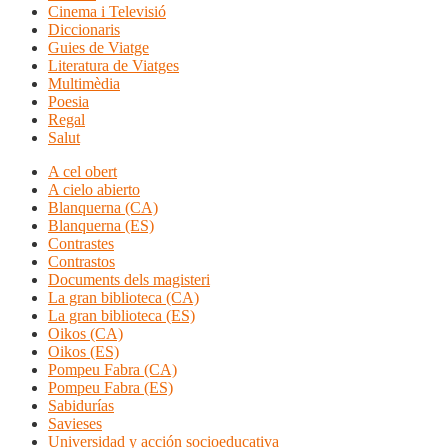
Cinema i Televisió
Diccionaris
Guies de Viatge
Literatura de Viatges
Multimèdia
Poesia
Regal
Salut
A cel obert
A cielo abierto
Blanquerna (CA)
Blanquerna (ES)
Contrastes
Contrastos
Documents dels magisteri
La gran biblioteca (CA)
La gran biblioteca (ES)
Oikos (CA)
Oikos (ES)
Pompeu Fabra (CA)
Pompeu Fabra (ES)
Sabidurías
Savieses
Universidad y acción socioeducativa