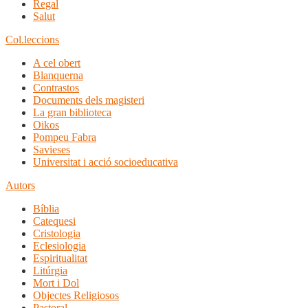
Regal
Salut
Col.leccions
A cel obert
Blanquerna
Contrastos
Documents dels magisteri
La gran biblioteca
Oikos
Pompeu Fabra
Savieses
Universitat i acció socioeducativa
Autors
Bíblia
Catequesi
Cristologia
Eclesiologia
Espiritualitat
Litúrgia
Mort i Dol
Objectes Religiosos
Pastoral