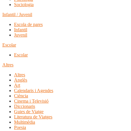
Sociologia
Infantil / Juvenil
Escola de pares
Infantil
Juvenil
Escolar
Escolar
Altres
Altres
Anglès
Art
Calendaris i Agendes
Ciència
Cinema i Televisió
Diccionaris
Guies de Viatge
Literatura de Viatges
Multimèdia
Poesia