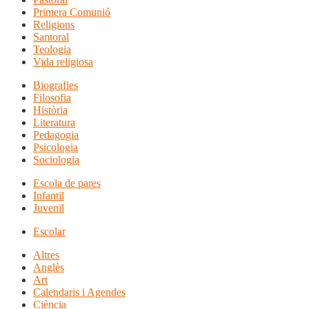
Primera Comunió
Religions
Santoral
Teologia
Vida religiosa
Biografies
Filosofia
Història
Literatura
Pedagogia
Psicologia
Sociologia
Escola de pares
Infantil
Juvenil
Escolar
Altres
Anglès
Art
Calendaris i Agendes
Ciència