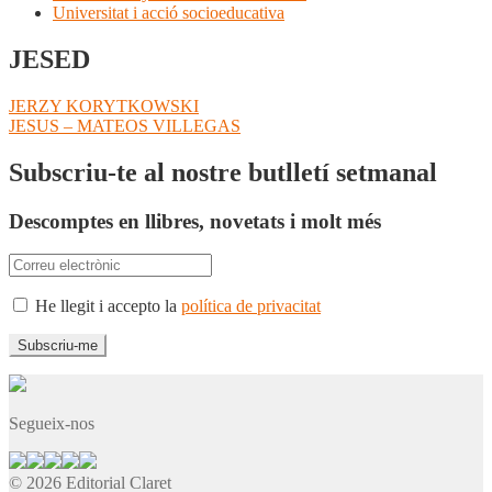
Universitat i acció socioeducativa
JESED
Navegació
Entrada
JERZY KORYTKOWSKI
anterior:
Pròxima
JESUS – MATEOS VILLEGAS
d'entrades
entrada:
Subscriu-te al nostre butlletí setmanal
Descomptes en llibres, novetats i molt més
He llegit i accepto la
política de privacitat
Segueix-nos
© 2026 Editorial Claret