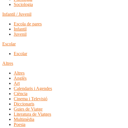
Sociologia
Infantil / Juvenil
Escola de pares
Infantil
Juvenil
Escolar
Escolar
Altres
Altres
Anglès
Art
Calendaris i Agendes
Ciència
Cinema i Televisió
Diccionaris
Guies de Viatge
Literatura de Viatges
Multimèdia
Poesia