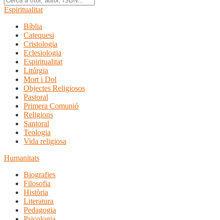
Espiritualitat
Bíblia
Catequesi
Cristologia
Eclesiologia
Espiritualitat
Litúrgia
Mort i Dol
Objectes Religiosos
Pastoral
Primera Comunió
Religions
Santoral
Teologia
Vida religiosa
Humanitats
Biografies
Filosofia
Història
Literatura
Pedagogia
Psicologia