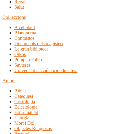
Regal
Salut
Col.leccions
A cel obert
Blanquerna
Contrastos
Documents dels magisteri
La gran biblioteca
Oikos
Pompeu Fabra
Savieses
Universitat i acció socioeducativa
Autors
Bíblia
Catequesi
Cristologia
Eclesiologia
Espiritualitat
Litúrgia
Mort i Dol
Objectes Religiosos
Pastoral