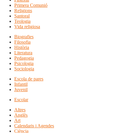
Primera Comunió
Religions
Santoral
Teologia
Vida religiosa
Biografies
Filosofia
Història
Literatura
Pedagogia
Psicologia
Sociologia
Escola de pares
Infantil
Juvenil
Escolar
Altres
Anglès
Art
Calendaris i Agendes
Ciència