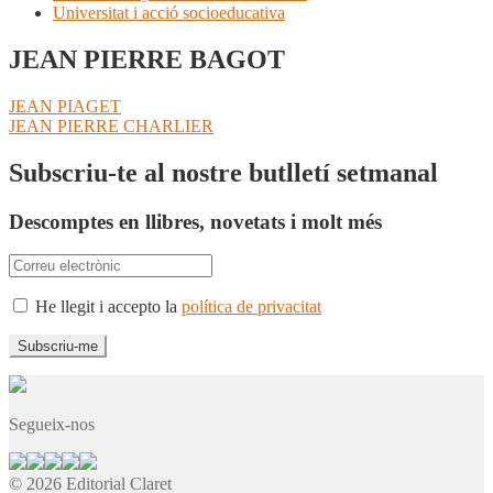
Universitat i acció socioeducativa
JEAN PIERRE BAGOT
Navegació
Entrada
JEAN PIAGET
anterior:
Pròxima
JEAN PIERRE CHARLIER
d'entrades
entrada:
Subscriu-te al nostre butlletí setmanal
Descomptes en llibres, novetats i molt més
He llegit i accepto la
política de privacitat
Segueix-nos
© 2026 Editorial Claret