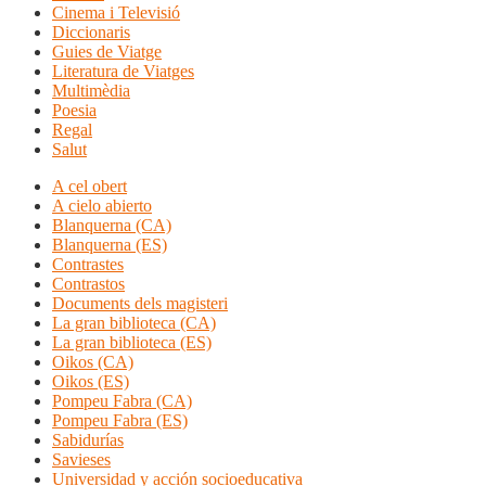
Cinema i Televisió
Diccionaris
Guies de Viatge
Literatura de Viatges
Multimèdia
Poesia
Regal
Salut
A cel obert
A cielo abierto
Blanquerna (CA)
Blanquerna (ES)
Contrastes
Contrastos
Documents dels magisteri
La gran biblioteca (CA)
La gran biblioteca (ES)
Oikos (CA)
Oikos (ES)
Pompeu Fabra (CA)
Pompeu Fabra (ES)
Sabidurías
Savieses
Universidad y acción socioeducativa