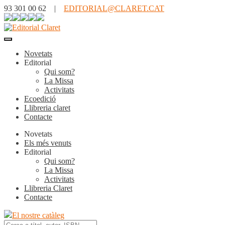
93 301 00 62 |
EDITORIAL@CLARET.CAT
Novetats
Editorial
Qui som?
La Missa
Activitats
Ecoedició
Llibreria claret
Contacte
Novetats
Els més venuts
Editorial
Qui som?
La Missa
Activitats
Llibreria Claret
Contacte
El nostre catàleg