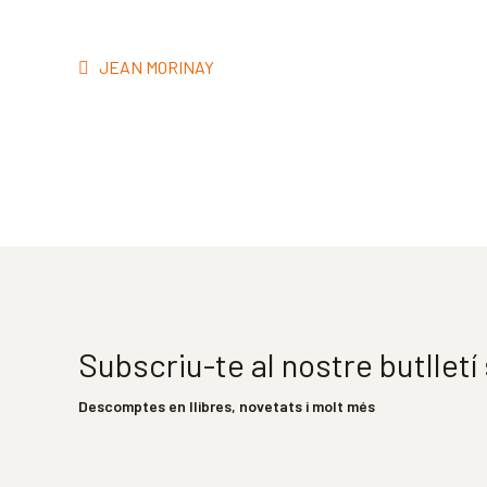
Navegació
Entrada
JEAN MORINAY
d'entrades
anterior:
Subscriu-te al nostre butllet
Descomptes en llibres, novetats i molt més