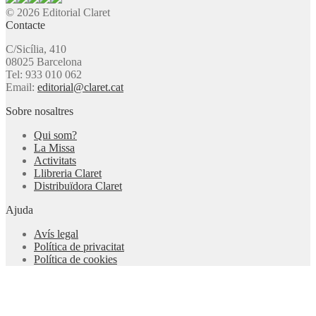
© 2026 Editorial Claret
Contacte
C/Sicília, 410
08025 Barcelona
Tel: 933 010 062
Email:
editorial@claret.cat
Sobre nosaltres
Qui som?
La Missa
Activitats
Llibreria Claret
Distribuïdora Claret
Ajuda
Avís legal
Política de privacitat
Política de cookies