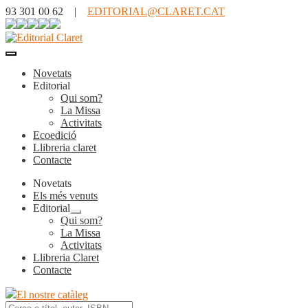
93 301 00 62 |
EDITORIAL@CLARET.CAT
Novetats
Editorial
Qui som?
La Missa
Activitats
Ecoedició
Llibreria claret
Contacte
Novetats
Els més venuts
Editorial
Expandeix
Qui som?
el
La Missa
menú
Activitats
secundari
Llibreria Claret
Contacte
El nostre catàleg