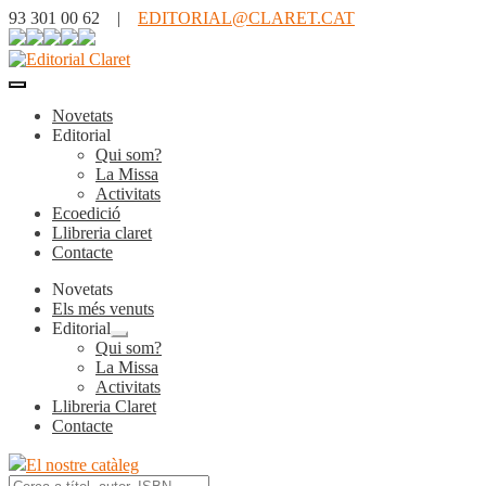
93 301 00 62 |
EDITORIAL@CLARET.CAT
Novetats
Editorial
Qui som?
La Missa
Activitats
Ecoedició
Llibreria claret
Contacte
Novetats
Els més venuts
Editorial
Expandeix
Qui som?
el
La Missa
menú
Activitats
secundari
Llibreria Claret
Contacte
El nostre catàleg