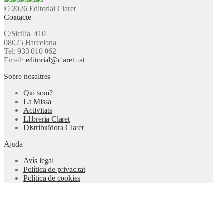
© 2026 Editorial Claret
Contacte
C/Sicília, 410
08025 Barcelona
Tel: 933 010 062
Email:
editorial@claret.cat
Sobre nosaltres
Qui som?
La Missa
Activitats
Llibreria Claret
Distribuïdora Claret
Ajuda
Avís legal
Política de privacitat
Política de cookies