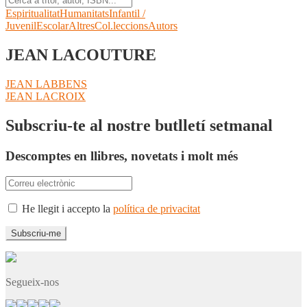
Espiritualitat
Humanitats
Infantil /
Juvenil
Escolar
Altres
Col.leccions
Autors
JEAN LACOUTURE
Navegació
Entrada
JEAN LABBENS
anterior:
Pròxima
JEAN LACROIX
d'entrades
entrada:
Subscriu-te al nostre butlletí setmanal
Descomptes en llibres, novetats i molt més
He llegit i accepto la
política de privacitat
Segueix-nos